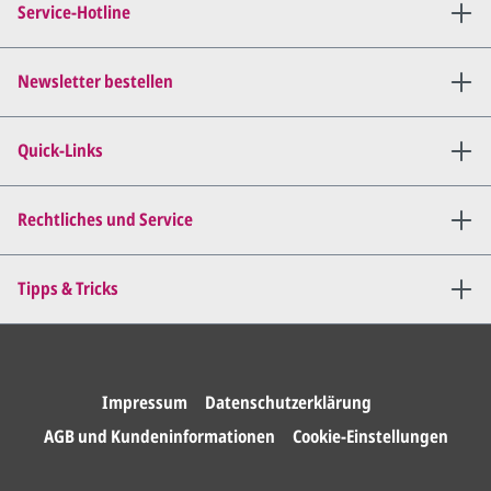
Service-Hotline
per E-Mail) und besprechen mit
uns, was Sie am
Entwurf
geändert
haben möchten.
Newsletter bestellen
Wir senden Ihnen den
angepassten Entwurf per E-
Quick-Links
Mail zu.
Dies wiederholen wir so lange,
bis
alles für Sie perfekt ist
.
Rechtliches und Service
Sie erteilen uns per E-Mail die
Tipps & Tricks
Druckfreigabe
.
Wir drucken und versenden
Ihre Karten.
Impressum
Datenschutzerklärung
AGB und Kundeninformationen
Cookie-Einstellungen
Unser Design Service