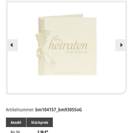
Artikelnummer:
bm104157_bm93055oG
Anzahl
Stückpreis
2,36 €*
Bis
59