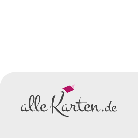
So einfach geht's
Sie senden uns Ihre
Anfrage
über dieses Formular mit Ihren
vorläufigen Wünschen für den
Druck.
Wir erstellen ein
Preisangebot
und im
Anschluss den ersten
Entwurf/Korrekturabzug
.
Diesen senden wir Ihnen als
PDF per E-Mail.
Sie setzen sich mit uns in
Verbindung (telefonisch oder