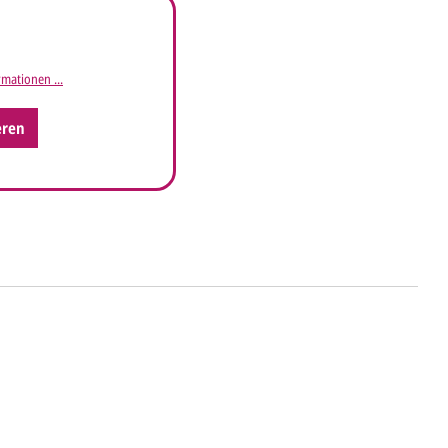
mationen ...
eren
ht's
 uns Ihre
Anfrage
über dieses Formular mit
äufigen Wünschen für den Druck.