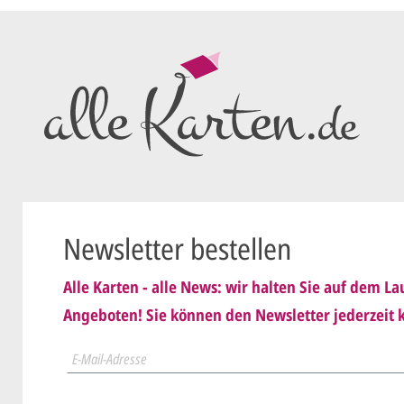
Wir erstell
ersten
Ent
als PDF per
Sie setzen 
E-Mail) un
geändert
Wir senden
nis genommen und erkenne
Dies wiede
Newsletter bestellen
ist
.
schicken
Alle Karten - alle News: wir halten Sie auf dem 
Sie erteile
Angeboten! Sie können den Newsletter jederzeit k
der.
Wir druck