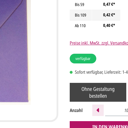
0,47 €*
Bis
59
0,42 €*
Bis
109
0,40 €*
Ab
110
Preise inkl. MwSt. zzgl. Versandk
verfügbar
Sofort verfügbar, Lieferzeit: 1-
Ohne Gestaltung
bestellen
Anzahl
IN DEN WARENK