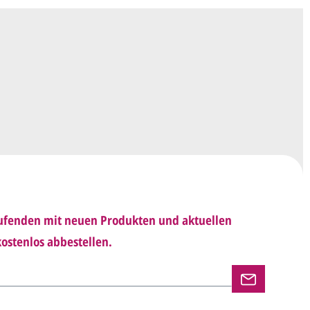
en ein
Preisangebot
und im Anschluss den
wurf/Korrekturabzug
. Diesen senden wir Ihnen
 E-Mail.
sich mit uns in Verbindung (telefonisch oder per
d besprechen mit uns, was Sie am
Entwurf
haben möchten.
 Ihnen den angepassten Entwurf per E-Mail zu.
rholen wir so lange, bis
alles für Sie perfekt
Laufenden mit neuen Produkten und aktuellen
n uns per E-Mail die
Druckfreigabe
.
ostenlos abbestellen.
en und versenden Ihre Karten.