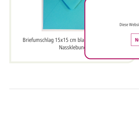
Diese Websi
Briefumschlag 15x15 cm blau, quadratisch mit
N
Nassklebung
Anrede*
Vorname*
Nachna
Ihre E-Mail-Adresse*
Telefon