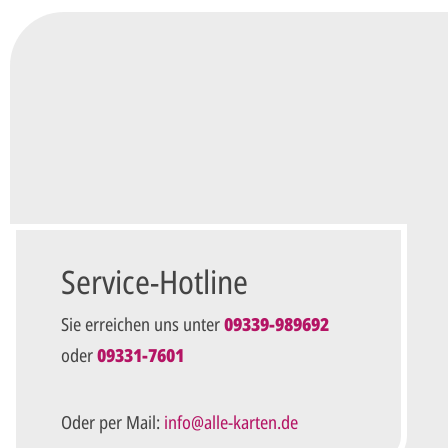
Ungefähre Kartenanzahl*
Ihr vorläufiger Layoutwunsch*
Ihr Text usw. kann später noch geändert werden.
Datenschutz*
Ich habe die
Datenschutzbestimmungen
zur Kennt
diese an.*
Service-Hotline
Unverbindliche Anfrage ab
Sie erreichen uns unter
09339-989692
oder
09331-7601
Die mit einem Stern (*) markierten Felder sind Pflichtfel
Oder per Mail:
info@alle-karten.de