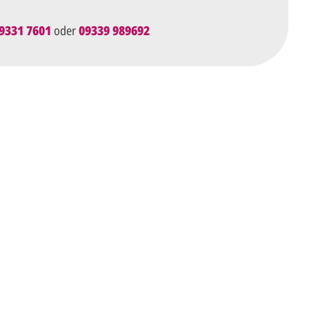
9331 7601
oder
09339 989692