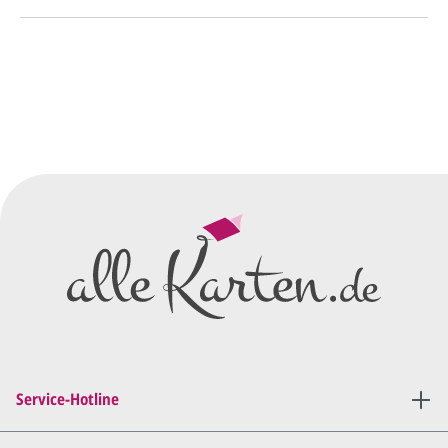
So einfach geht's
Sie senden uns Ihre
Anfrage
über dieses Formular mit Ihren
vorläufigen Wünschen für den
Druck.
Wir erstellen ein
Preisangebot
und im
Anschluss den ersten
Entwurf/Korrekturabzug
.
Diesen senden wir Ihnen als
PDF per E-Mail.
Sie setzen sich mit uns in
Verbindung (telefonisch oder
Service-Hotline
per E-Mail) und besprechen mit
uns, was Sie am
Entwurf
geändert
haben möchten.