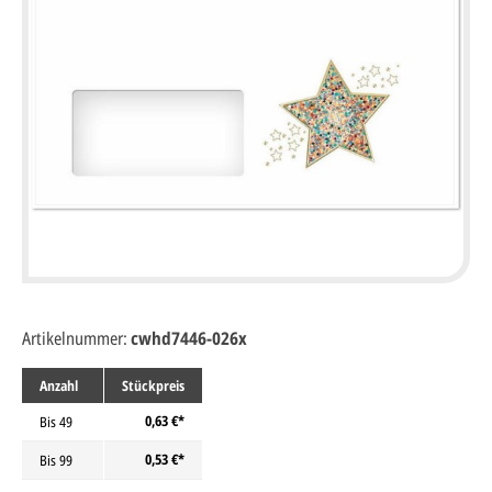
Artikelnummer:
cwhd7446-026x
Anzahl
Stückpreis
0,63 €*
Bis
49
0,53 €*
Bis
99