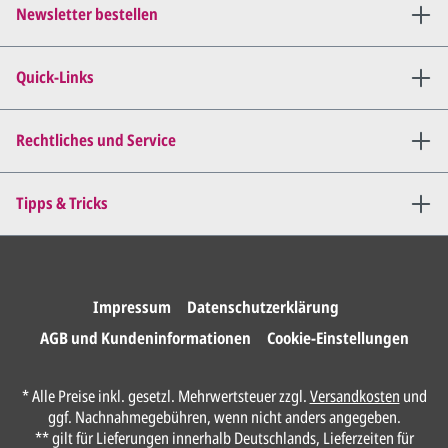
Newsletter bestellen
Wir senden Ihnen den
angepassten Entwurf per E-
Quick-Links
Mail zu.
Dies wiederholen wir so lange,
bis
alles für Sie perfekt ist
.
Rechtliches und Service
Sie erteilen uns per E-Mail die
Tipps & Tricks
Druckfreigabe
.
Wir drucken und versenden
Ihre Karten.
Impressum
Datenschutzerklärung
AGB und Kundeninformationen
Cookie-Einstellungen
Anrede*
* Alle Preise inkl. gesetzl. Mehrwertsteuer zzgl.
Versandkosten
und
ggf. Nachnahmegebühren, wenn nicht anders angegeben.
Vorname*
** gilt für Lieferungen innerhalb Deutschlands, Lieferzeiten für