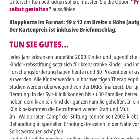
Unterschriften bedrucken sollen, müssten Sie die Option
"
Pr
selbst gestalten
"
auswählen.
Klappkarte im Format: 19 x 12 cm Breite x Höhe (aufg
Der Kartenpreis ist inklusive Briefumschlag.
TUN SIE GUTES...
Jedes Jahr erkranken ungefähr 2000 Kinder und Jugendliche 
Kinderkrebsstiftung setzt sich für krebskranke Kinder und ih
Forschungsförderung haben heute rund 80 Prozent der erkr
zu werden. Alle Kinder werden in hochwertigen Therapieopt
Studien werden überwiegend von der DKKS finanziert. Der gr
Beratung. In der Sylt-Klinik können bis zu 30 Familien betreu
neben dem kranken Kind der ganzen Familie geholfen. In ei
Klinik bekommen die Betroffenen wieder Kraft und Mut.
Im "Waldpiraten-Camp" der Stiftung können seit 2003 krebs
Behandlung in speziellen Erholungsfreizeiten in der Nähe v
Selbstvertrauen schöpfen.
Und nicht zuletzt werden Familien, die durch die Krebserkran