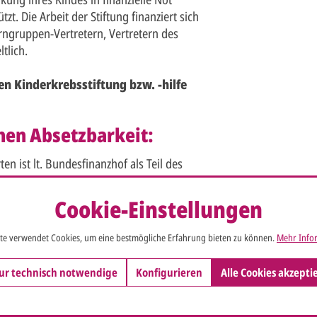
t. Die Arbeit der Stiftung finanziert sich
rngruppen-Vertretern, Vertretern des
tlich.
en Kinderkrebsstiftung bzw. -hilfe
hen Absetzbarkeit:
 ist lt. Bundesfinanzhof als Teil des
nigung der Deutschen
ie die Karten an Ihre Geschäftspartner
Cookie-Einstellungen
be absetzbar.
te verwendet Cookies, um eine bestmögliche Erfahrung bieten zu können.
Mehr Infor
ur technisch notwendige
Konfigurieren
Alle Cookies akzepti
e x Höhe (aufgeklappt: 19 x 24 cm)