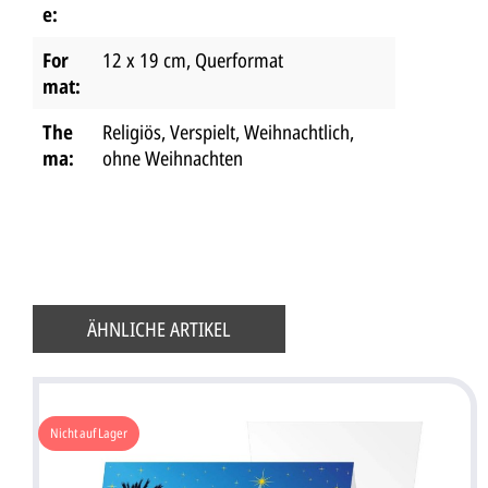
e:
For
12 x 19 cm
, Querformat
mat:
The
Religiös
, Verspielt
, Weihnachtlich
,
ma:
ohne Weihnachten
ÄHNLICHE ARTIKEL
Nicht auf Lager