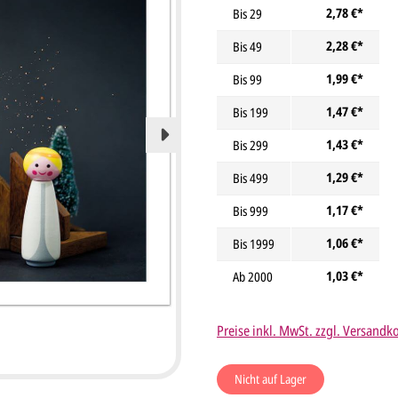
2,78 €*
Bis
29
2,28 €*
Bis
49
1,99 €*
Bis
99
1,47 €*
Bis
199
1,43 €*
Bis
299
1,29 €*
Bis
499
1,17 €*
Bis
999
1,06 €*
Bis
1999
1,03 €*
Ab
2000
Preise inkl. MwSt. zzgl. Versandk
Nicht auf Lager