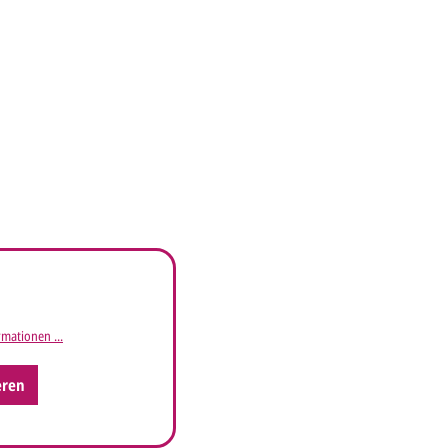
mationen ...
eren