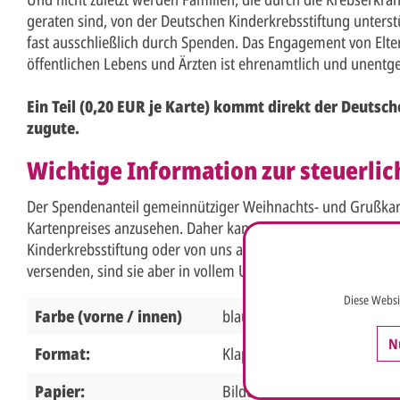
geraten sind, von der Deutschen Kinderkrebsstiftung unterstütz
fast ausschließlich durch Spenden. Das Engagement von Elte
öffentlichen Lebens und Ärzten ist ehrenamtlich und unentgel
Ein Teil (0,20 EUR je Karte) kommt direkt der Deutsch
zugute.
Wichtige Information zur steuerlic
Der Spendenanteil gemeinnütziger Weihnachts- und Grußkarten
Kartenpreises anzusehen. Daher kann keine Spendenbeschei
Kinderkrebsstiftung oder von uns ausgestellt werden. Wenn S
versenden, sind sie aber in vollem Umfang als Betriebsausga
Diese Websi
Farbe (vorne / innen)
blau, bunt / weiß
N
Format:
Klappkarte 19 x 12 cm Breit
Papier:
Bilderdruckkarton