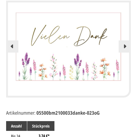
Artikelnummer:
05500bm2100033danke-023oG
Anzahl
Stückpreis
3,74 €*
Bis
24