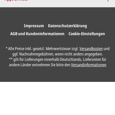
Druckfreigabe
.
Wir drucken und versenden
Ihre Karten.
Impressum
Datenschutzerklärung
AGB und Kundeninformationen
Cookie-Einstellungen
Unser Design Service
* Alle Preise inkl. gesetzl. Mehrwertsteuer zzgl.
Versandkosten
und
(Profi gestalten lassen)
ggf. Nachnahmegebühren, wenn nicht anders angegeben.
** gilt für Lieferungen innerhalb Deutschlands, Lieferzeiten für
Lassen Sie Ihre Karte ganz einfach von
andere Länder entnehmen Sie bitte den
Versandinformationen
unserem Profi gestalten.
Senden Sie uns hier
unverbindlich
Ihre
Daten und Gestaltungswünsche:
Anrede*
Vorname*