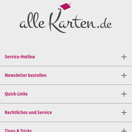
Preisangebot
und im
Anschluss den ersten
Entwurf/Korrekturabzug
.
Diesen senden wir Ihnen als
PDF per E-Mail.
Sie setzen sich mit uns in
Verbindung (telefonisch oder
Service-Hotline
per E-Mail) und besprechen mit
uns, was Sie am
Entwurf
geändert
haben möchten.
Newsletter bestellen
Wir senden Ihnen den
angepassten Entwurf per E-
Quick-Links
Mail zu.
Dies wiederholen wir so lange,
bis
alles für Sie perfekt ist
.
Rechtliches und Service
Sie erteilen uns per E-Mail die
Tipps & Tricks