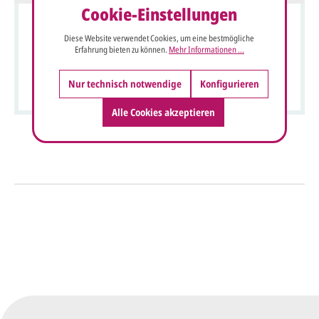
Cookie-Einstellungen
Diese Website verwendet Cookies, um eine bestmögliche
Erfahrung bieten zu können.
Mehr Informationen ...
Büttenkarte Beispiel in braun als Kommunion Dankkarte
bedruckt
Nur technisch notwendige
Konfigurieren
Alle Cookies akzeptieren
So einfach geht's
Sie senden uns Ihre
Anfrage
über dieses Formular mit Ihren
vorläufigen Wünschen für den
Druck.
Wir erstellen ein