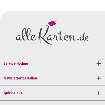
vorläufigen Wünschen für den
Druck.
Wir erstellen ein
Preisangebot
und im
Anschluss den ersten
Entwurf/Korrekturabzug
.
Diesen senden wir Ihnen als
PDF per E-Mail.
Sie setzen sich mit uns in
Verbindung (telefonisch oder
Service-Hotline
per E-Mail) und besprechen mit
uns, was Sie am
Entwurf
geändert
haben möchten.
Newsletter bestellen
Wir senden Ihnen den
angepassten Entwurf per E-
Quick-Links
Mail zu.
Dies wiederholen wir so lange,