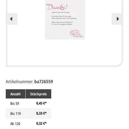
Artikelnummer:
ba726559
Anzahl
Stückpreis
0,45 €*
Bis
59
0,33 €*
Bis
119
0,32 €*
Ab
120