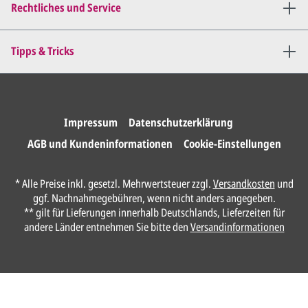
bis
alles für Sie perfekt ist
.
Rechtliches und Service
Sie erteilen uns per E-Mail die
Tipps & Tricks
Druckfreigabe
.
Wir drucken und versenden
Ihre Karten.
Impressum
Datenschutzerklärung
AGB und Kundeninformationen
Cookie-Einstellungen
Anrede*
* Alle Preise inkl. gesetzl. Mehrwertsteuer zzgl.
Versandkosten
und
ggf. Nachnahmegebühren, wenn nicht anders angegeben.
Vorname*
** gilt für Lieferungen innerhalb Deutschlands, Lieferzeiten für
andere Länder entnehmen Sie bitte den
Versandinformationen
Nachname*
Ihre E-Mail-Adresse*