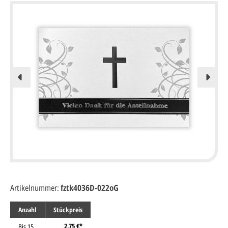
Artikelnummer:
fztk4036D-022oG
Anzahl
Stückpreis
2,75 €*
Bis
15