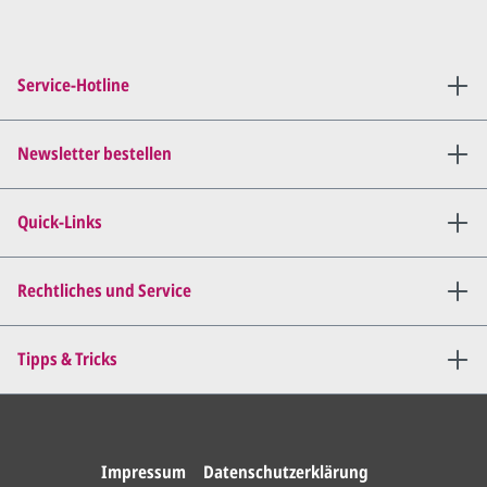
Sie setzen sich mit uns in
Verbindung (telefonisch oder
Service-Hotline
per E-Mail) und besprechen mit
uns, was Sie am
Entwurf
geändert
haben möchten.
Newsletter bestellen
Wir senden Ihnen den
angepassten Entwurf per E-
Quick-Links
Mail zu.
Dies wiederholen wir so lange,
bis
alles für Sie perfekt ist
.
Rechtliches und Service
Sie erteilen uns per E-Mail die
Tipps & Tricks
Druckfreigabe
.
Wir drucken und versenden
Ihre Karten.
Impressum
Datenschutzerklärung