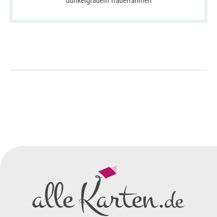
So einfach geht's
Sie senden uns Ihre
Anfrage
über dieses Formular mit Ihren
vorläufigen Wünschen für den
Druck.
Wir erstellen ein
Preisangebot
und im
Anschluss den ersten
Entwurf/Korrekturabzug
.
Diesen senden wir Ihnen als
PDF per E-Mail.