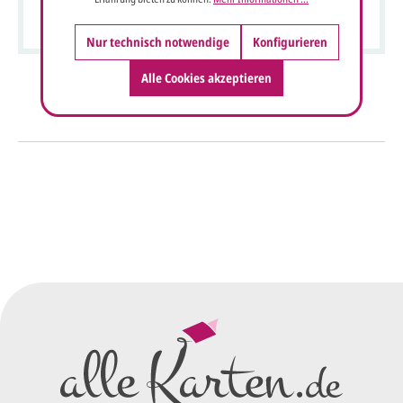
Callablüten auf Transparentpapier und Einlegekarte
Nur technisch notwendige
Konfigurieren
Alle Cookies akzeptieren
So einfach geht's
Sie senden uns Ihre
Anfrage
über dieses Formular mit Ihren
vorläufigen Wünschen für den
Druck.
Wir erstellen ein
Preisangebot
und im
Anschluss den ersten
Entwurf/Korrekturabzug
.
Diesen senden wir Ihnen als