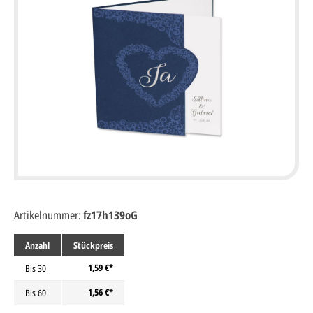
Artikelnummer:
fz17h139oG
Anzahl
Stückpreis
1,59 €*
Bis
30
1,56 €*
Bis
60