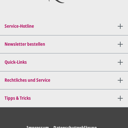
PDF per E-Mail.
Sie setzen sich mit uns in
Verbindung (telefonisch oder
Service-Hotline
per E-Mail) und besprechen mit
uns, was Sie am
Entwurf
geändert
haben möchten.
Newsletter bestellen
Wir senden Ihnen den
angepassten Entwurf per E-
Quick-Links
Mail zu.
Dies wiederholen wir so lange,
bis
alles für Sie perfekt ist
.
Rechtliches und Service
Sie erteilen uns per E-Mail die
Tipps & Tricks
Druckfreigabe
.
Wir drucken und versenden
Ihre Karten.
Impressum
Datenschutzerklärung