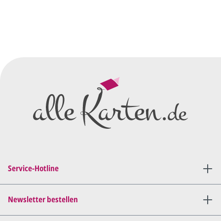
Sie senden uns Ihre
Anfrage
über dieses Formular mit Ihren
vorläufigen Wünschen für den
Druck.
Wir erstellen ein
Preisangebot
und im
Anschluss den ersten
Entwurf/Korrekturabzug
.
Diesen senden wir Ihnen als
PDF per E-Mail.
Sie setzen sich mit uns in
Verbindung (telefonisch oder
Service-Hotline
per E-Mail) und besprechen mit
uns, was Sie am
Entwurf
geändert
haben möchten.
Newsletter bestellen
Wir senden Ihnen den