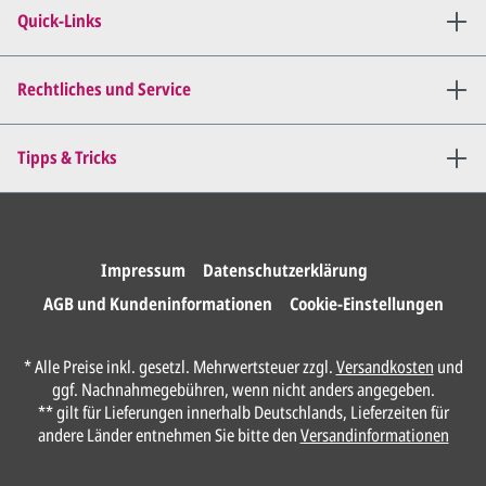
angepassten Entwurf per E-
Quick-Links
Mail zu.
Dies wiederholen wir so lange,
bis
alles für Sie perfekt ist
.
Rechtliches und Service
Sie erteilen uns per E-Mail die
Tipps & Tricks
Druckfreigabe
.
Wir drucken und versenden
Ihre Karten.
Impressum
Datenschutzerklärung
AGB und Kundeninformationen
Cookie-Einstellungen
Anrede*
* Alle Preise inkl. gesetzl. Mehrwertsteuer zzgl.
Versandkosten
und
ggf. Nachnahmegebühren, wenn nicht anders angegeben.
Vorname*
** gilt für Lieferungen innerhalb Deutschlands, Lieferzeiten für
andere Länder entnehmen Sie bitte den
Versandinformationen
Nachname*