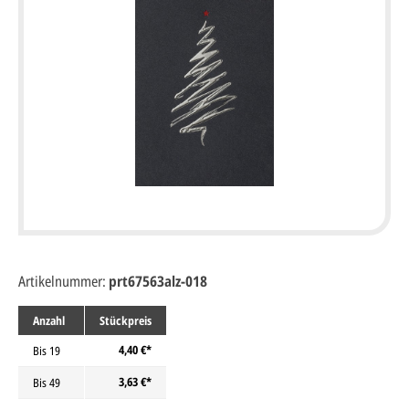
Artikelnummer:
prt67563alz-018
Anzahl
Stückpreis
4,40 €*
Bis
19
3,63 €*
Bis
49