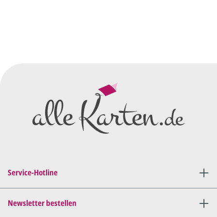
So einfach geht's
Sie senden uns Ihre
Anfrage
über dieses Formular mit Ihren
vorläufigen Wünschen für den
Druck.
Wir erstellen ein
Preisangebot
und im
Anschluss den ersten
Entwurf/Korrekturabzug
.
Diesen senden wir Ihnen als
PDF per E-Mail.
Sie setzen sich mit uns in
Verbindung (telefonisch oder
Service-Hotline
per E-Mail) und besprechen mit
uns, was Sie am
Entwurf
geändert
haben möchten.
Newsletter bestellen