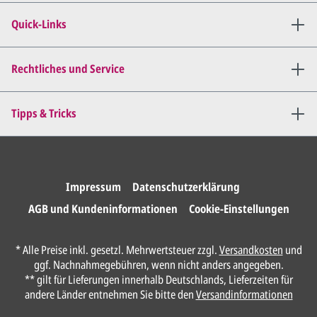
Wir senden Ihnen den
angepassten Entwurf per E-
Quick-Links
Mail zu.
Dies wiederholen wir so lange,
bis
alles für Sie perfekt ist
.
Rechtliches und Service
Sie erteilen uns per E-Mail die
Tipps & Tricks
Druckfreigabe
.
Wir drucken und versenden
Ihre Karten.
Impressum
Datenschutzerklärung
AGB und Kundeninformationen
Cookie-Einstellungen
Anrede*
* Alle Preise inkl. gesetzl. Mehrwertsteuer zzgl.
Versandkosten
und
ggf. Nachnahmegebühren, wenn nicht anders angegeben.
Vorname*
** gilt für Lieferungen innerhalb Deutschlands, Lieferzeiten für
andere Länder entnehmen Sie bitte den
Versandinformationen
Nachname*