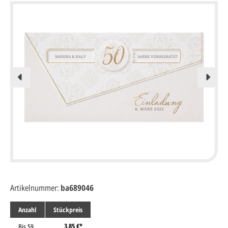
Artikelnummer:
ba689046
Anzahl
Stückpreis
3,85 €*
Bis
59