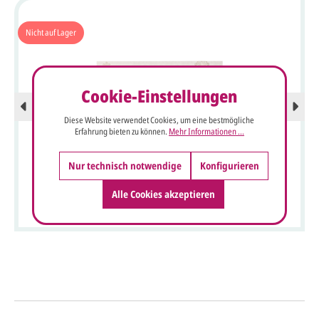
Nicht auf Lager
Cookie-Einstellungen
Diese Website verwendet Cookies, um eine bestmögliche
Erfahrung bieten zu können.
Mehr Informationen ...
Nur technisch notwendige
Konfigurieren
Barocke Einladungskarte mit Zahlen 25, 50, 70 Jahre sowie
Alle Cookies akzeptieren
Ornament