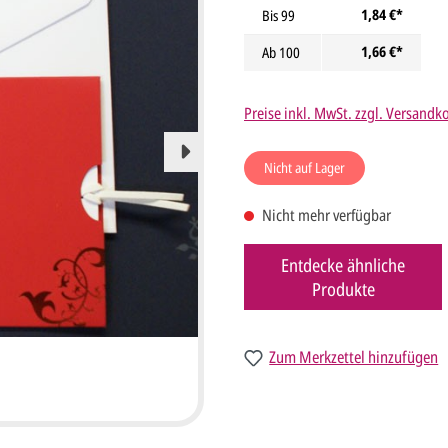
1,84 €*
Bis
99
1,66 €*
Ab
100
Preise inkl. MwSt. zzgl. Versandk
Nicht auf Lager
Nicht mehr verfügbar
Entdecke ähnliche
Produkte
Zum Merkzettel hinzufügen