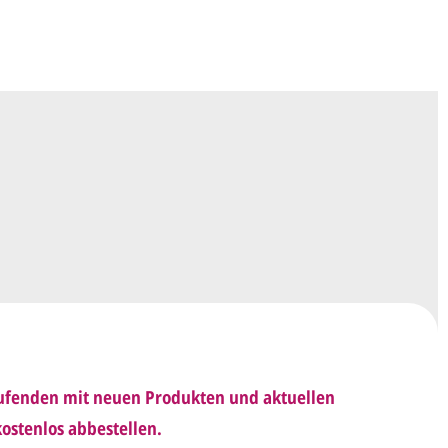
 uns Ihre
Anfrage
über dieses Formular mit
äufigen Wünschen für den Druck.
en ein
Preisangebot
und im Anschluss den
wurf/Korrekturabzug
. Diesen senden wir Ihnen
 E-Mail.
sich mit uns in Verbindung (telefonisch oder per
d besprechen mit uns, was Sie am
Entwurf
haben möchten.
 Ihnen den angepassten Entwurf per E-Mail zu.
rholen wir so lange, bis
alles für Sie perfekt
Laufenden mit neuen Produkten und aktuellen
n uns per E-Mail die
Druckfreigabe
.
ostenlos abbestellen.