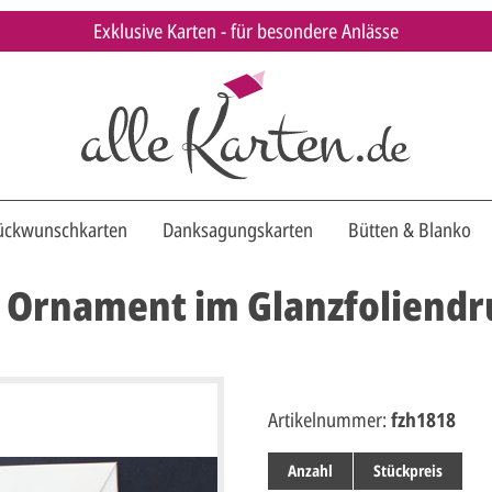
Exklusive Karten - für besondere Anlässe
ückwunschkarten
Danksagungskarten
Bütten & Blanko
it Ornament im Glanzfoliend
Artikelnummer:
fzh1818
Anzahl
Stückpreis