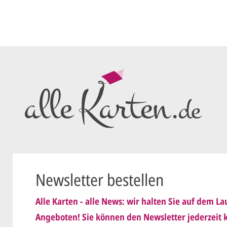
Sie senden
me*
Ihren vorl
Wir erstell
ersten
Ent
als PDF per
Sie setzen 
E-Mail) un
geändert
Wir senden
nis genommen und erkenne
Dies wiede
Newsletter bestellen
ist
.
schicken
Alle Karten - alle News: wir halten Sie auf dem 
Sie erteile
Angeboten! Sie können den Newsletter jederzeit k
der.