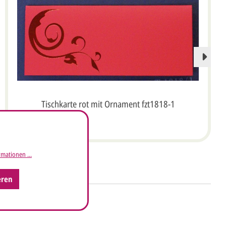
Tischkarte rot mit Ornament fzt1818-1
mationen ...
eren
ht's