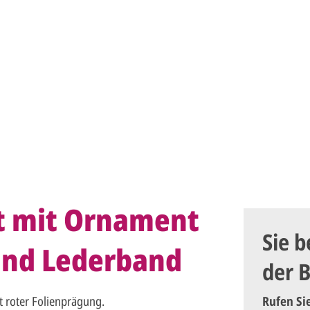
ot mit Ornament
Sie b
und Lederband
der 
 roter Folienprägung.
Rufen Si