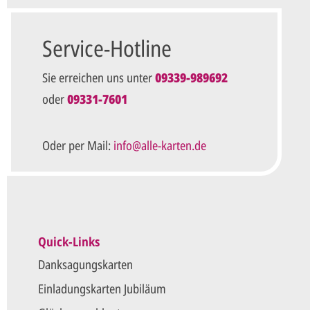
Datenschutz*
Ich habe die
Datenschutzbestimmungen
zur Kennt
diese an.*
Service-Hotline
Unverbindliche Anfrage ab
Sie erreichen uns unter
09339-989692
oder
09331-7601
Die mit einem Stern (*) markierten Felder sind Pflichtfel
Oder per Mail:
info@alle-karten.de
Quick-Links
Danksagungskarten
Einladungskarten Jubiläum