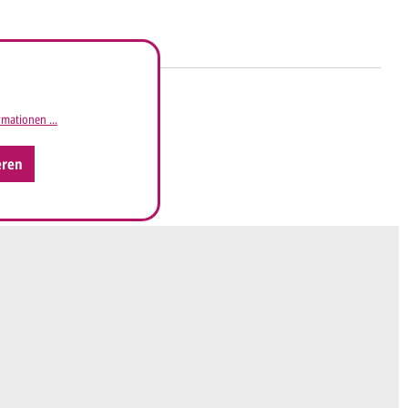
ht's
mationen ...
 uns Ihre
Anfrage
über dieses Formular mit
eren
äufigen Wünschen für den Druck.
en ein
Preisangebot
und im Anschluss den
wurf/Korrekturabzug
. Diesen senden wir Ihnen
 E-Mail.
sich mit uns in Verbindung (telefonisch oder per
d besprechen mit uns, was Sie am
Entwurf
haben möchten.