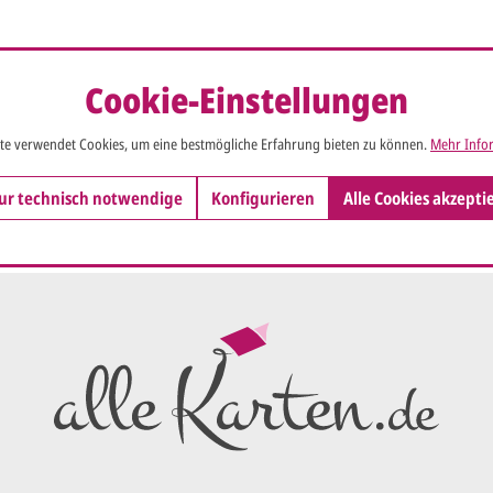
Cookie-Einstellungen
So einfach ge
te verwendet Cookies, um eine bestmögliche Erfahrung bieten zu können.
Mehr Infor
Sie senden
me*
ur technisch notwendige
Konfigurieren
Alle Cookies akzepti
Ihren vorl
Wir erstell
ersten
Ent
als PDF per
Sie setzen 
E-Mail) un
geändert