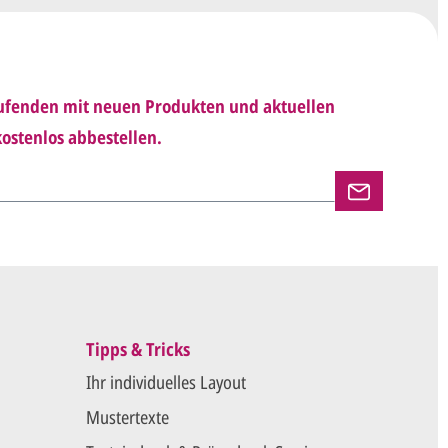
 Ihnen den angepassten Entwurf per E-Mail zu.
rholen wir so lange, bis
alles für Sie perfekt
Laufenden mit neuen Produkten und aktuellen
n uns per E-Mail die
Druckfreigabe
.
ostenlos abbestellen.
en und versenden Ihre Karten.
Tipps & Tricks
Ihr individuelles Layout
Mustertexte