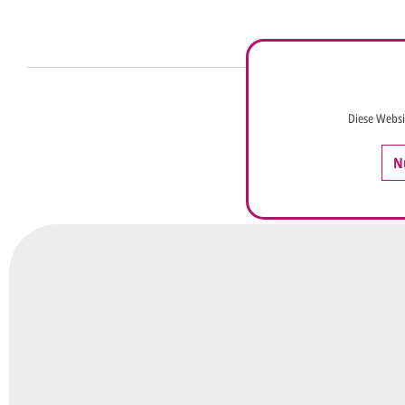
Anrede*
Diese Websi
Vorname*
Nachna
N
Ihre E-Mail-Adresse*
Telefon
Ungefähre Kartenanzahl*
Ihr vorläufiger Layoutwunsch*
Ihr Text usw. kann später noch geändert werden.