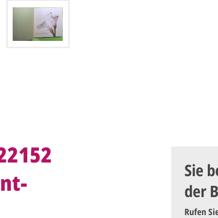
722152
Sie b
nt-
der 
Rufen Si