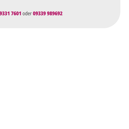
9331 7601
oder
09339 989692