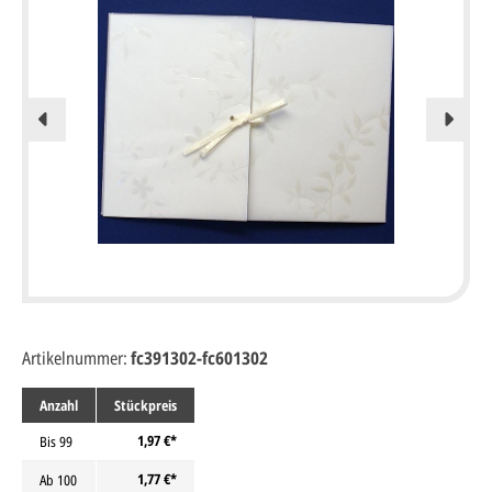
Artikelnummer:
fc391302-fc601302
Anzahl
Stückpreis
1,97 €*
Bis
99
1,77 €*
Ab
100