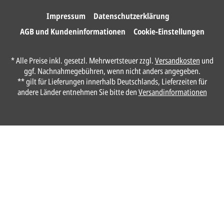
Ihre Karten.
Impressum
Datenschutzerklärung
AGB und Kundeninformationen
Cookie-Einstellungen
Anrede*
* Alle Preise inkl. gesetzl. Mehrwertsteuer zzgl.
Versandkosten
und
ggf. Nachnahmegebühren, wenn nicht anders angegeben.
Vorname*
** gilt für Lieferungen innerhalb Deutschlands, Lieferzeiten für
andere Länder entnehmen Sie bitte den
Versandinformationen
Nachname*
Ihre E-Mail-Adresse*
Telefon
Ungefähre Kartenanzahl*
Ihr vorläufiger Layoutwunsch*
Ihr Text usw. kann später noch geändert werden.