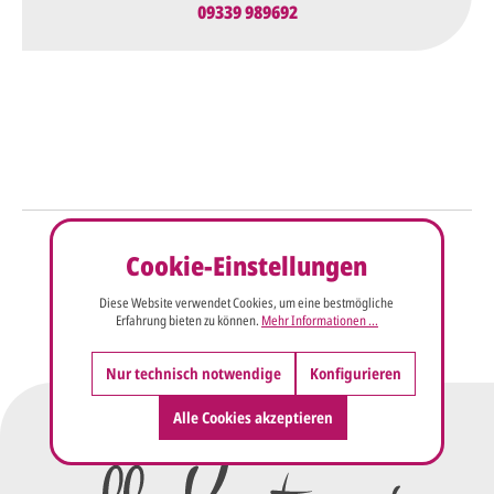
09339 989692
So einfach geht's
Cookie-Einstellungen
Sie senden uns Ihre
Anfrage
Diese Website verwendet Cookies, um eine bestmögliche
über dieses Formular mit Ihren
Erfahrung bieten zu können.
Mehr Informationen ...
vorläufigen Wünschen für den
Druck.
Nur technisch notwendige
Konfigurieren
Wir erstellen ein
Alle Cookies akzeptieren
Preisangebot
und im
Anschluss den ersten
Entwurf/Korrekturabzug
.