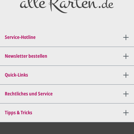
Diesen senden wir Ihnen als
PDF per E-Mail.
Sie setzen sich mit uns in
Verbindung (telefonisch oder
Service-Hotline
per E-Mail) und besprechen mit
uns, was Sie am
Entwurf
geändert
haben möchten.
Newsletter bestellen
Wir senden Ihnen den
angepassten Entwurf per E-
Quick-Links
Mail zu.
Dies wiederholen wir so lange,
bis
alles für Sie perfekt ist
.
Rechtliches und Service
Sie erteilen uns per E-Mail die
Tipps & Tricks
Druckfreigabe
.
Wir drucken und versenden