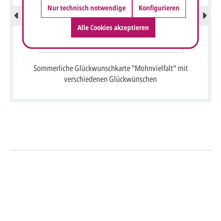
Nur technisch notwendige
Konfigurieren
Alle Cookies akzeptieren
Sommerliche Glückwunschkarte "Mohnvielfalt" mit
verschiedenen Glückwünschen
So einfach geht's
Sie senden uns Ihre
Anfrage
über dieses Formular mit Ihren
vorläufigen Wünschen für den
Druck.