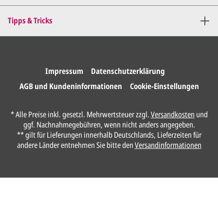
Sie erteilen uns per E-Mail die
Tipps & Tricks
Druckfreigabe
.
Wir drucken und versenden
Ihre Karten.
Impressum
Datenschutzerklärung
AGB und Kundeninformationen
Cookie-Einstellungen
Unser Design Service
* Alle Preise inkl. gesetzl. Mehrwertsteuer zzgl.
Versandkosten
und
(Profi gestalten lassen)
ggf. Nachnahmegebühren, wenn nicht anders angegeben.
** gilt für Lieferungen innerhalb Deutschlands, Lieferzeiten für
Lassen Sie Ihre Karte ganz einfach von
andere Länder entnehmen Sie bitte den
Versandinformationen
unserem Profi gestalten.
Senden Sie uns hier
unverbindlich
Ihre
Daten und Gestaltungswünsche:
Anrede*