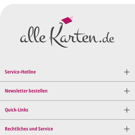
Wir erstellen ein
Preisangebot
und im
Anschluss den ersten
Entwurf/Korrekturabzug
.
Diesen senden wir Ihnen als
PDF per E-Mail.
Sie setzen sich mit uns in
Verbindung (telefonisch oder
Service-Hotline
per E-Mail) und besprechen mit
uns, was Sie am
Entwurf
geändert
haben möchten.
Newsletter bestellen
Wir senden Ihnen den
angepassten Entwurf per E-
Quick-Links
Mail zu.
Dies wiederholen wir so lange,
bis
alles für Sie perfekt ist
.
Rechtliches und Service