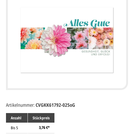
Artikelnummer:
CVGKK61792-025oG
Anzahl
Stückpreis
3,76 €*
Bis
5