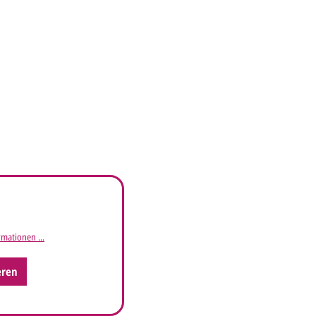
mationen ...
eren