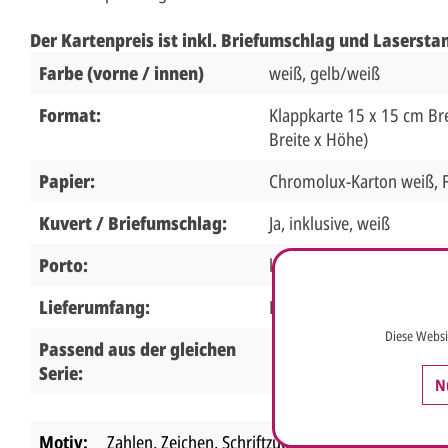
Der Kartenpreis ist inkl. Briefumschlag und Lasersta
Farbe (vorne / innen)
weiß, gelb/weiß
Format:
Klappkarte 15 x 15 cm Bre
Breite x Höhe)
Papier:
Chromolux-Karton weiß, F
Kuvert / Briefumschlag:
Ja, inklusive, weiß
Porto:
kann nicht als Standardbr
Lieferumfang:
Klappkarte, Einlegeblatt,
Diese Websi
Passend aus der gleichen
Serie:
N
Motiv:
Zahlen, Zeichen, Schriftzüge