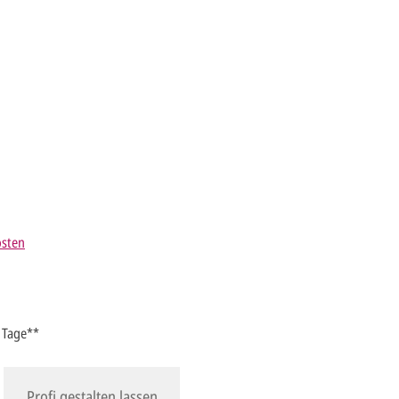
osten
4 Tage**
Profi gestalten lassen