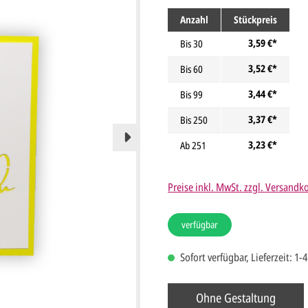
Anzahl
Stückpreis
3,59 €*
Bis
30
3,52 €*
Bis
60
3,44 €*
Bis
99
3,37 €*
Bis
250
3,23 €*
Ab
251
Preise inkl. MwSt. zzgl. Versandk
verfügbar
Sofort verfügbar, Lieferzeit: 1-
Ohne Gestaltung