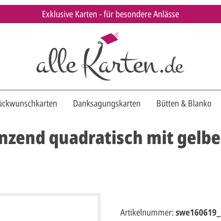
Exklusive Karten - für besondere Anlässe
ückwunschkarten
Danksagungskarten
Bütten & Blanko
zend quadratisch mit gelbem
Artikelnummer:
swe160619_