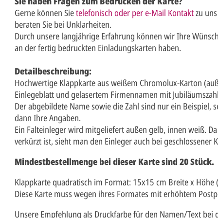
Sie haben Fragen zum Bedrucken der Karte?
Gerne können Sie
telefonisch oder per e-Mail Kontakt
zu uns
beraten Sie bei Unklarheiten.
Durch unsere langjährige Erfahrung können wir Ihre Wünsch
an der fertig bedruckten Einladungskarten haben.
Detailbeschreibung:
Hochwertige Klappkarte aus weißem Chromolux-Karton (auß
Einlegeblatt und gelasertem Firmennamen mit Jubiläumszahl
Der abgebildete Name sowie die Zahl sind nur ein Beispiel, s
dann Ihre Angaben.
Ein Falteinleger wird mitgeliefert außen gelb, innen weiß. D
verkürzt ist, sieht man den Einleger auch bei geschlossener K
Mindestbestellmenge bei dieser Karte sind 20 Stück.
Klappkarte quadratisch im Format: 15x15 cm Breite x Höhe 
Diese Karte muss wegen ihres Formates mit erhöhtem Postpo
Unsere Empfehlung als Druckfarbe für den Namen/Text bei di