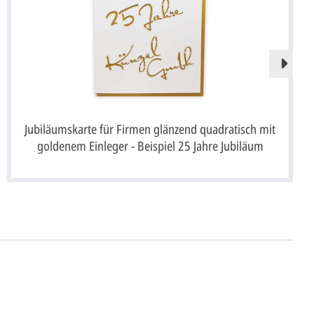
Jubiläumskarte für Firmen glänzend quadratisch mit
goldenem Einleger - Beispiel 25 Jahre Jubiläum
ht's
 uns Ihre
Anfrage
über dieses Formular mit