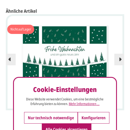
Ähnliche Artikel
Nicht auf Lager
Cookie-Einstellungen
Grüne Weihnachtsgrußkarte mit Tannen und "Frohe
Weihnachten und ein gutes neues Jahr"
Diese Website verwendet Cookies, um eine bestmögliche
Erfahrung bieten zu können.
Mehr Informationen ...
Nur technisch notwendige
Konfigurieren
Alle Cookies akzeptieren