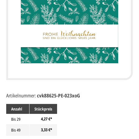
Artikelnummer:
cvk88625-PE-023xoG
Anzahl
Stückpreis
4,27 €*
Bis
29
3,33 €*
Bis
49