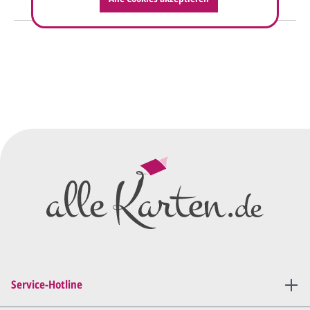
So einfach geht's
Sie senden uns Ihre
Anfrage
über dieses Formular mit Ihren
vorläufigen Wünschen für den
Druck.
Wir erstellen ein
Preisangebot
und im
Anschluss den ersten
Entwurf/Korrekturabzug
.
Diesen senden wir Ihnen als
PDF per E-Mail.
Sie setzen sich mit uns in
Verbindung (telefonisch oder
Service-Hotline
per E-Mail) und besprechen mit
uns, was Sie am
Entwurf