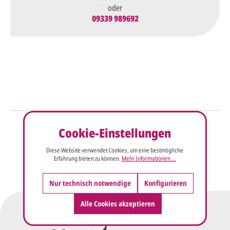
oder
09339 989692
So einfach geht's
Cookie-Einstellungen
Sie senden uns Ihre
Anfrage
Diese Website verwendet Cookies, um eine bestmögliche
über dieses Formular mit Ihren
Erfahrung bieten zu können.
Mehr Informationen ...
vorläufigen Wünschen für den
Druck.
Nur technisch notwendige
Konfigurieren
Alle Cookies akzeptieren
Wir erstellen ein
Preisangebot
und im
Anschluss den ersten