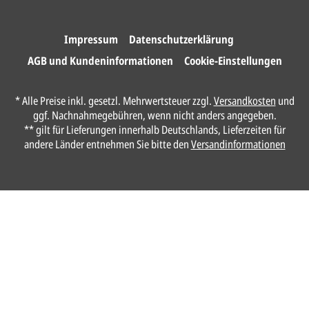
Wir drucken und versenden
Ihre Karten.
Impressum
Datenschutzerklärung
AGB und Kundeninformationen
Cookie-Einstellungen
Anrede*
* Alle Preise inkl. gesetzl. Mehrwertsteuer zzgl.
Versandkosten
und
ggf. Nachnahmegebühren, wenn nicht anders angegeben.
Vorname*
** gilt für Lieferungen innerhalb Deutschlands, Lieferzeiten für
andere Länder entnehmen Sie bitte den
Versandinformationen
Nachname*
Ihre E-Mail-Adresse*
Telefon
Ungefähre Kartenanzahl*
Ihr vorläufiger Layoutwunsch*