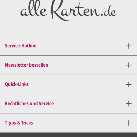
Entwurf/Korrekturabzug
.
Diesen senden wir Ihnen als
PDF per E-Mail.
Sie setzen sich mit uns in
Verbindung (telefonisch oder
Service-Hotline
per E-Mail) und besprechen mit
uns, was Sie am
Entwurf
geändert
haben möchten.
Newsletter bestellen
Wir senden Ihnen den
angepassten Entwurf per E-
Quick-Links
Mail zu.
Dies wiederholen wir so lange,
bis
alles für Sie perfekt ist
.
Rechtliches und Service
Sie erteilen uns per E-Mail die
Tipps & Tricks
Druckfreigabe
.