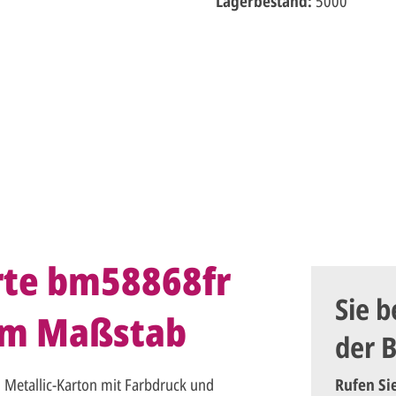
Lagerbestand:
5000
rte bm58868fr
Sie b
tem Maßstab
der 
Metallic-Karton mit Farbdruck und
Rufen Si