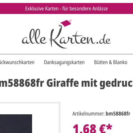
Exklusive Karten - für besondere Anlässe
ückwunschkarten
Danksagungskarten
Bütten & Blanko
bm58868fr Giraffe mit gedr
Artikelnummer:
bm58868fr
1,68 €*