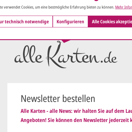
Ihren vorl
te verwendet Cookies, um eine bestmögliche Erfahrung bieten zu können.
Mehr Infor
Wir erstell
ur technisch notwendige
Konfigurieren
Alle Cookies akzepti
ersten
Ent
als PDF per
Sie setzen 
E-Mail) un
geändert
Wir senden
nis genommen und erkenne
Dies wiede
Newsletter bestellen
ist
.
schicken
Alle Karten - alle News: wir halten Sie auf dem 
Sie erteile
Angeboten! Sie können den Newsletter jederzeit k
der.