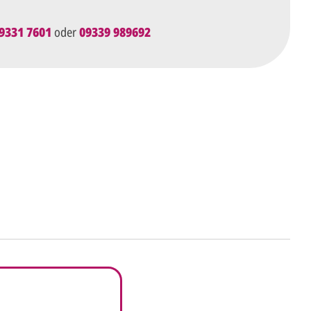
9331 7601
oder
09339 989692
ht's
 uns Ihre
Anfrage
über dieses Formular mit