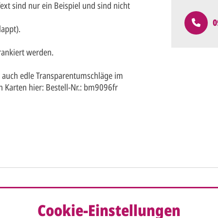
t sind nur ein Beispiel und sind nicht
0
appt).
ankiert werden.
e auch edle Transparentumschläge im
n Karten hier: Bestell-Nr.: bm9096fr
So einfach ge
Cookie-Einstellungen
Sie senden
me*