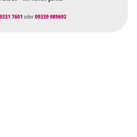
9331 7601
oder
09339 989692