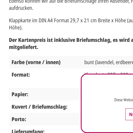
Ebenso können wir auf die Briefumschläge Ihren Absender,
aufdrucken.
Klappkarte im DIN A4 Format 29,7 x 21 cm Breite x Höhe (au
Höhe).
Der Kartenpreis ist inklusive Briefumschlag, es wird
mitgeliefert.
Farbe (vorne / innen)
bunt (lavendel, erdbeere
Format:
Klappkarte 297 x 210 m
420 mm)
Papier:
Designkarton weiß
Diese Websi
Kuvert / Briefumschlag:
Ja, inklusive weiß oder 
N
Porto:
erhöhtes Porto,
mehr I
Lieferumfang:
Klappkarte, Briefumsch