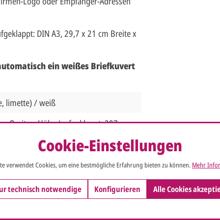
 Firmen-Logo oder Empfänger-Adressen
fgeklappt: DIN A3, 29,7 x 21 cm Breite x
 automatisch ein weißes Briefkuvert
, limette) / weiß
m Breite x Höhe (aufgeklappt: 297 x
Cookie-Einstellungen
te verwendet Cookies, um eine bestmögliche Erfahrung bieten zu können.
Mehr Infor
auf Anfrage farbig
ur technisch notwendige
Konfigurieren
Alle Cookies akzepti
nfos
lag