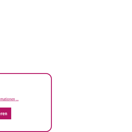
mationen ...
eren