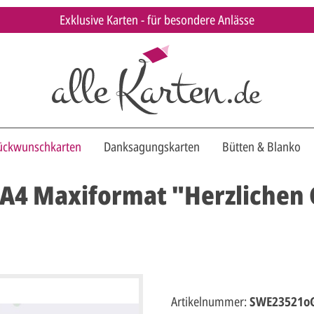
Exklusive Karten - für besondere Anlässe
ückwunschkarten
Danksagungskarten
Bütten & Blanko
A4 Maxiformat "Herzlichen 
Artikelnummer:
SWE23521o