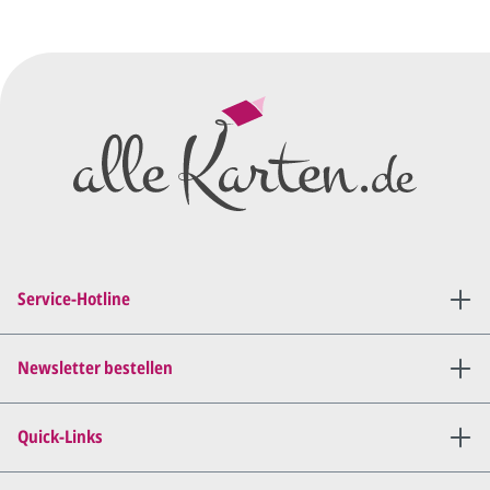
vorläufigen Wünschen für den
Druck.
Wir erstellen ein
Preisangebot
und im
Anschluss den ersten
Entwurf/Korrekturabzug
.
Diesen senden wir Ihnen als
PDF per E-Mail.
Sie setzen sich mit uns in
Verbindung (telefonisch oder
Service-Hotline
per E-Mail) und besprechen mit
uns, was Sie am
Entwurf
geändert
haben möchten.
Newsletter bestellen
Wir senden Ihnen den
angepassten Entwurf per E-
Quick-Links
Mail zu.
Dies wiederholen wir so lange,