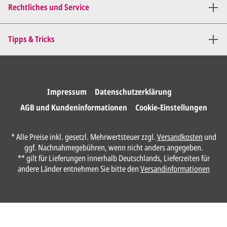
bis
alles für Sie perfekt ist
.
Rechtliches und Service
Sie erteilen uns per E-Mail die
Tipps & Tricks
Druckfreigabe
.
Wir drucken und versenden
Ihre Karten.
Impressum
Datenschutzerklärung
AGB und Kundeninformationen
Cookie-Einstellungen
Unser Design Service
* Alle Preise inkl. gesetzl. Mehrwertsteuer zzgl.
Versandkosten
und
(Profi gestalten lassen)
ggf. Nachnahmegebühren, wenn nicht anders angegeben.
** gilt für Lieferungen innerhalb Deutschlands, Lieferzeiten für
Lassen Sie Ihre Karte ganz einfach von
andere Länder entnehmen Sie bitte den
Versandinformationen
unserem Profi gestalten.
Senden Sie uns hier
unverbindlich
Ihre
Daten und Gestaltungswünsche:
Anrede*