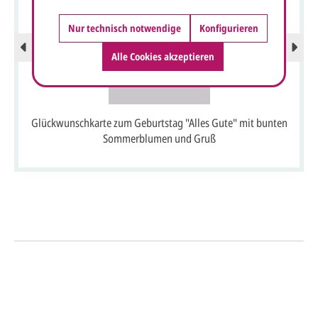
Nur technisch notwendige
Konfigurieren
Alle Cookies akzeptieren
Glückwunschkarte zum Geburtstag "Alles Gute" mit bunten
Sommerblumen und Gruß
So einfach geht's
Sie senden uns Ihre
Anfrage
über dieses Formular mit Ihren