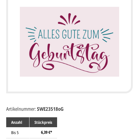
Artikelnummer:
SWE23518oG
Anzahl
Stückpreis
6,39 €*
Bis
5