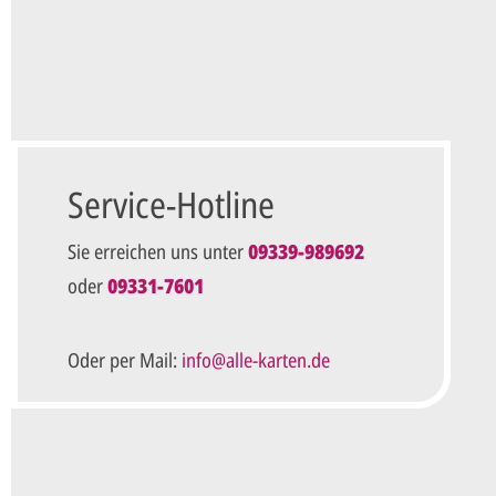
Ihre E-Mail-Adresse*
Telefon
Ungefähre Kartenanzahl*
Ihr vorläufiger Layoutwunsch*
Ihr Text usw. kann später noch geändert werden.
Service-Hotline
Sie erreichen uns unter
09339-989692
Datenschutz*
oder
09331-7601
Ich habe die
Datenschutzbestimmungen
zur Kennt
diese an.*
Oder per Mail:
info@alle-karten.de
Unverbindliche Anfrage ab
Die mit einem Stern (*) markierten Felder sind Pflichtfel