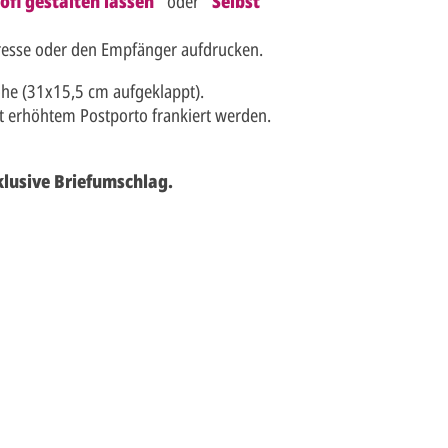
ofi gestalten lassen
"
oder
"
Selbst
resse oder den Empfänger aufdrucken.
öhe (31x15,5 cm aufgeklappt).
t erhöhtem Postporto frankiert werden.
klusive Briefumschlag.