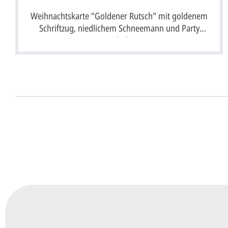
Weihnachtskarte "Goldener Rutsch" mit goldenem
Schriftzug, niedlichem Schneemann und Party
Symbolen
Unser Design Service (Profi 
Lassen Sie Ihre Karte ganz einfach von unserem P
Senden Sie uns hier
unverbindlich
Ihre Daten 
Anrede*
Vorname*
Nachna