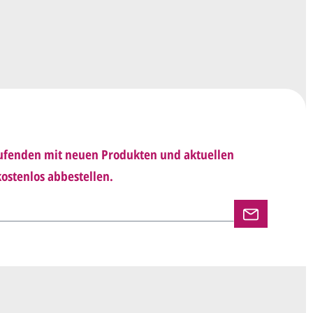
sich mit uns in Verbindung (telefonisch oder per
d besprechen mit uns, was Sie am
Entwurf
haben möchten.
 Ihnen den angepassten Entwurf per E-Mail zu.
rholen wir so lange, bis
alles für Sie perfekt
Laufenden mit neuen Produkten und aktuellen
n uns per E-Mail die
Druckfreigabe
.
ostenlos abbestellen.
en und versenden Ihre Karten.