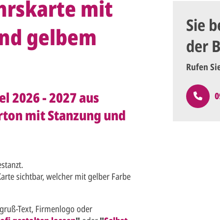
hrskarte mit
Sie b
und gelbem
der 
Rufen Si
l 2026 - 2027 aus
0
ton mit Stanzung und
estanzt.
arte sichtbar, welcher mit gelber Farbe
sgruß-Text, Firmenlogo oder