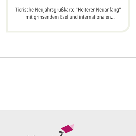
Tierische Neujahrsgrußkarte "Heiterer Neuanfang"
mit grinsendem Esel und internationalen
Neujahrswünschen, DIN lang
So einfach ge
gestalten lassen)
rofi gestalten.
Sie senden
und Gestaltungswünsche:
Ihren vorl
Wir erstell
ersten
Ent
me*
als PDF per