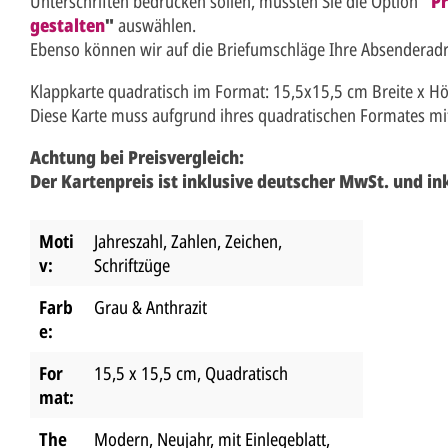
Unterschriften bedrucken sollen, müssten Sie die Option
"
Pr
gestalten
"
auswählen.
Ebenso können wir auf die Briefumschläge Ihre Absenderad
Klappkarte quadratisch im Format: 15,5x15,5 cm Breite x H
Diese Karte muss aufgrund ihres quadratischen Formates mi
Achtung bei Preisvergleich:
Der Kartenpreis ist inklusive deutscher MwSt. und in
Moti
Jahreszahl
, Zahlen, Zeichen,
v:
Schriftzüge
Farb
Grau & Anthrazit
e:
For
15,5 x 15,5 cm
, Quadratisch
mat:
The
Modern
, Neujahr
, mit Einlegeblatt
,