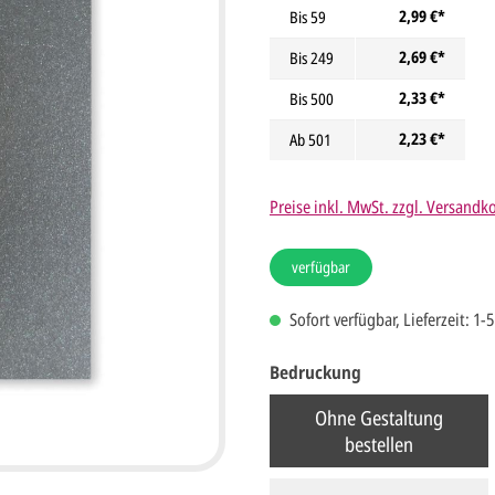
2,99 €*
Bis
59
2,69 €*
Bis
249
2,33 €*
Bis
500
2,23 €*
Ab
501
Preise inkl. MwSt. zzgl. Versandk
verfügbar
Sofort verfügbar, Lieferzeit: 1-
Bedruckung
Ohne Gestaltung
bestellen