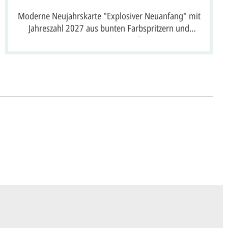
Moderne Neujahrskarte "Explosiver Neuanfang" mit
Jahreszahl 2027 aus bunten Farbspritzern und
internationalen Grüßen
ht's
 uns Ihre
Anfrage
über dieses Formular mit
äufigen Wünschen für den Druck.
en ein
Preisangebot
und im Anschluss den
wurf/Korrekturabzug
. Diesen senden wir Ihnen
 E-Mail.