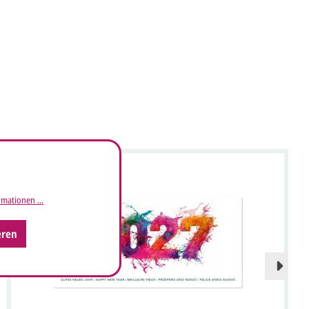
Neu
mationen ...
eren