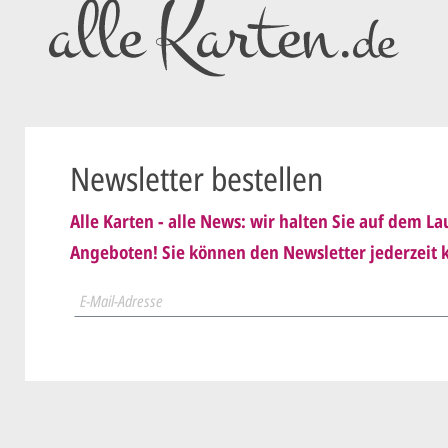
Sie setzen 
E-Mail) un
geändert
Wir senden
Dies wiede
Newsletter bestellen
ist
.
Alle Karten - alle News: wir halten Sie auf dem 
Sie erteile
Angeboten! Sie können den Newsletter jederzeit k
nis genommen und erkenne
Wir druck
schicken
der.