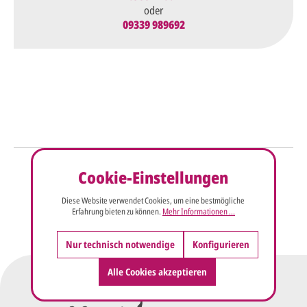
oder
09339 989692
So einfach geht's
Cookie-Einstellungen
Sie senden uns Ihre
Anfrage
Diese Website verwendet Cookies, um eine bestmögliche
über dieses Formular mit Ihren
Erfahrung bieten zu können.
Mehr Informationen ...
vorläufigen Wünschen für den
Druck.
Nur technisch notwendige
Konfigurieren
Alle Cookies akzeptieren
Wir erstellen ein
Preisangebot
und im
Anschluss den ersten