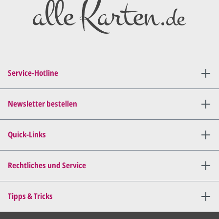
Entwurf/Korrekturabzug
.
Diesen senden wir Ihnen als
PDF per E-Mail.
Sie setzen sich mit uns in
Verbindung (telefonisch oder
Service-Hotline
per E-Mail) und besprechen mit
uns, was Sie am
Entwurf
geändert
haben möchten.
Newsletter bestellen
Wir senden Ihnen den
angepassten Entwurf per E-
Quick-Links
Mail zu.
Dies wiederholen wir so lange,
bis
alles für Sie perfekt ist
.
Rechtliches und Service
Sie erteilen uns per E-Mail die
Tipps & Tricks
Druckfreigabe
.