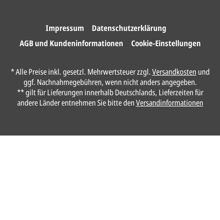
Wir drucken und versenden
Ihre Karten.
Impressum
Datenschutzerklärung
AGB und Kundeninformationen
Cookie-Einstellungen
Anrede*
* Alle Preise inkl. gesetzl. Mehrwertsteuer zzgl.
Versandkosten
und
ggf. Nachnahmegebühren, wenn nicht anders angegeben.
Vorname*
** gilt für Lieferungen innerhalb Deutschlands, Lieferzeiten für
andere Länder entnehmen Sie bitte den
Versandinformationen
Nachname*
Ihre E-Mail-Adresse*
Telefon
Ungefähre Kartenanzahl*
Ihr vorläufiger Layoutwunsch*