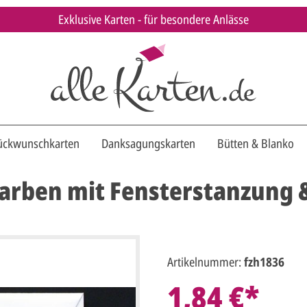
Exklusive Karten - für besondere Anlässe
ückwunschkarten
Danksagungskarten
Bütten & Blanko
arben mit Fensterstanzung 
Artikelnummer:
fzh1836
1,84 €*