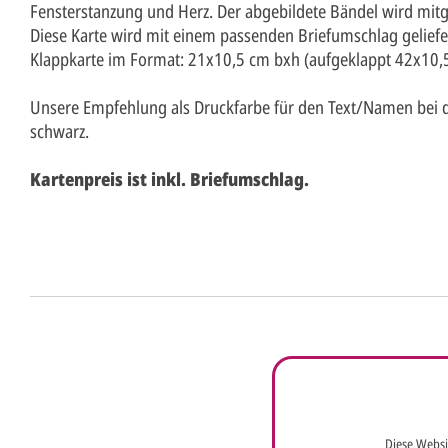
Fensterstanzung und Herz. Der abgebildete Bändel wird mitge
Diese Karte wird mit einem passenden Briefumschlag geliefe
Klappkarte im Format: 21x10,5 cm bxh (aufgeklappt 42x10,
Unsere Empfehlung als Druckfarbe für den Text/Namen bei di
schwarz.
Kartenpreis ist inkl. Briefumschlag.
Anrede*
Vorname*
Nachna
Ihre E-Mail-Adresse*
Telefon
Diese Websi