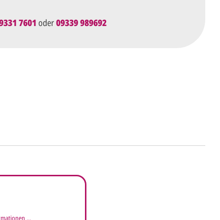
9331 7601
oder
09339 989692
ht's
 uns Ihre
Anfrage
über dieses Formular mit
äufigen Wünschen für den Druck.
mationen ...