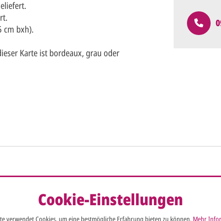
liefert.
rt.
0
5 cm bxh).
eser Karte ist bordeaux, grau oder
So einfach ge
Sie senden
me*
Cookie-Einstellungen
Ihren vorl
te verwendet Cookies, um eine bestmögliche Erfahrung bieten zu können.
Mehr Infor