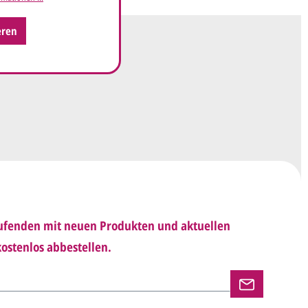
en ein
Preisangebot
und im Anschluss den
wurf/Korrekturabzug
. Diesen senden wir Ihnen
eren
 E-Mail.
sich mit uns in Verbindung (telefonisch oder per
d besprechen mit uns, was Sie am
Entwurf
haben möchten.
 Ihnen den angepassten Entwurf per E-Mail zu.
rholen wir so lange, bis
alles für Sie perfekt
Laufenden mit neuen Produkten und aktuellen
n uns per E-Mail die
Druckfreigabe
.
ostenlos abbestellen.
en und versenden Ihre Karten.