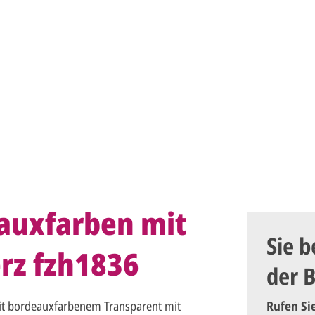
auxfarben mit
Sie b
rz fzh1836
der 
it bordeauxfarbenem Transparent mit
Rufen Si