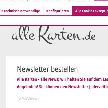
Wir erstell
ersten
Ent
ur technisch notwendige
Konfigurieren
Alle Cookies akzepti
als PDF per
Sie setzen 
E-Mail) un
geändert
Wir senden
nis genommen und erkenne
Dies wiede
Newsletter bestellen
ist
.
schicken
Alle Karten - alle News: wir halten Sie auf dem 
Sie erteile
Angeboten! Sie können den Newsletter jederzeit k
der.
Wir druck