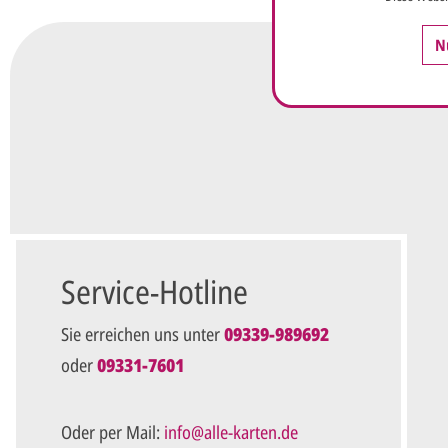
Ungefähre Kartenanzahl*
N
Ihr vorläufiger Layoutwunsch*
Ihr Text usw. kann später noch geändert werden.
Datenschutz*
Ich habe die
Datenschutzbestimmungen
zur Kennt
diese an.*
Service-Hotline
Unverbindliche Anfrage ab
Sie erreichen uns unter
09339-989692
oder
09331-7601
Die mit einem Stern (*) markierten Felder sind Pflichtfel
Oder per Mail:
info@alle-karten.de