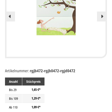
Artikelnummer:
rgjb472-rgjb0472-rgjd0472
Anzahl
Stückpreis
1,65 €*
Bis
29
1,29 €*
Bis
109
1,09 €*
Ab
110