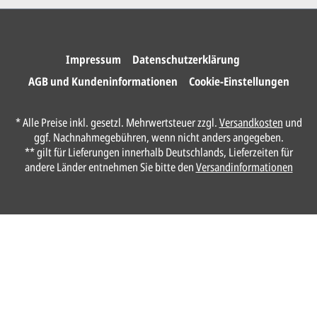
Wir drucken und versenden
Ihre Karten.
Impressum
Datenschutzerklärung
AGB und Kundeninformationen
Cookie-Einstellungen
Anrede*
* Alle Preise inkl. gesetzl. Mehrwertsteuer zzgl.
Versandkosten
und
ggf. Nachnahmegebühren, wenn nicht anders angegeben.
Vorname*
** gilt für Lieferungen innerhalb Deutschlands, Lieferzeiten für
andere Länder entnehmen Sie bitte den
Versandinformationen
Nachname*
Ihre E-Mail-Adresse*
Telefon
Ungefähre Kartenanzahl*