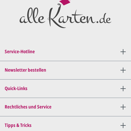
Preisangebot
und im
Anschluss den ersten
Entwurf/Korrekturabzug
.
Diesen senden wir Ihnen als
PDF per E-Mail.
Sie setzen sich mit uns in
Verbindung (telefonisch oder
Service-Hotline
per E-Mail) und besprechen mit
uns, was Sie am
Entwurf
geändert
haben möchten.
Newsletter bestellen
Wir senden Ihnen den
angepassten Entwurf per E-
Quick-Links
Mail zu.
Dies wiederholen wir so lange,
bis
alles für Sie perfekt ist
.
Rechtliches und Service
Sie erteilen uns per E-Mail die
Tipps & Tricks
Druckfreigabe
.