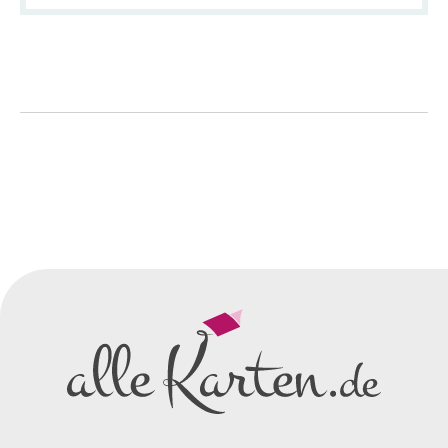
So einfach geht's
Sie senden uns Ihre
Anfrage
über dieses Formular mit Ihren
vorläufigen Wünschen für den
Druck.
Wir erstellen ein
Preisangebot
und im
Anschluss den ersten
Entwurf/Korrekturabzug
.
Diesen senden wir Ihnen als
PDF per E-Mail.