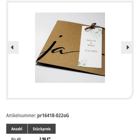
Artikelnummer:
pr16418-022oG
Anzahl
Stückpreis
2,96 €*
Bis
49