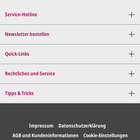
Sie setzen sich mit uns in
Verbindung (telefonisch oder
Service-Hotline
per E-Mail) und besprechen mit
uns, was Sie am
Entwurf
geändert
haben möchten.
Newsletter bestellen
Wir senden Ihnen den
angepassten Entwurf per E-
Quick-Links
Mail zu.
Dies wiederholen wir so lange,
bis
alles für Sie perfekt ist
.
Rechtliches und Service
Sie erteilen uns per E-Mail die
Tipps & Tricks
Druckfreigabe
.
Wir drucken und versenden
Ihre Karten.
Impressum
Datenschutzerklärung
AGB und Kundeninformationen
Cookie-Einstellungen