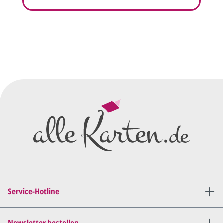
So einfach geht's
Sie senden uns Ihre
Anfrage
über dieses Formular mit Ihren
vorläufigen Wünschen für den
Druck.
Wir erstellen ein
Preisangebot
und im
Anschluss den ersten
Entwurf/Korrekturabzug
.
Diesen senden wir Ihnen als
PDF per E-Mail.
Sie setzen sich mit uns in
Verbindung (telefonisch oder
Service-Hotline
per E-Mail) und besprechen mit
uns, was Sie am
Entwurf
geändert
haben möchten.
Newsletter bestellen