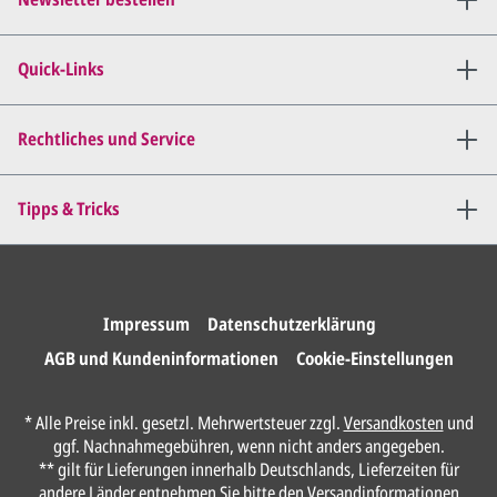
Wir senden Ihnen den
angepassten Entwurf per E-
Quick-Links
Mail zu.
Dies wiederholen wir so lange,
bis
alles für Sie perfekt ist
.
Rechtliches und Service
Sie erteilen uns per E-Mail die
Tipps & Tricks
Druckfreigabe
.
Wir drucken und versenden
Ihre Karten.
Impressum
Datenschutzerklärung
AGB und Kundeninformationen
Cookie-Einstellungen
Anrede*
* Alle Preise inkl. gesetzl. Mehrwertsteuer zzgl.
Versandkosten
und
ggf. Nachnahmegebühren, wenn nicht anders angegeben.
Vorname*
** gilt für Lieferungen innerhalb Deutschlands, Lieferzeiten für
andere Länder entnehmen Sie bitte den
Versandinformationen