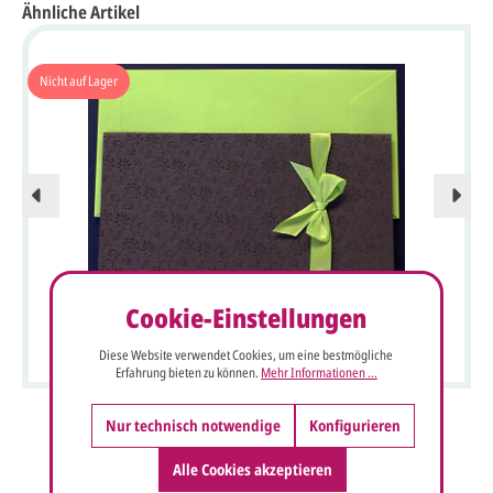
Ähnliche Artikel
Nicht auf Lager
Cookie-Einstellungen
Einladungskarte dunkelbraun mit Ornamentprägung und
grüner Schleife
Diese Website verwendet Cookies, um eine bestmögliche
Erfahrung bieten zu können.
Mehr Informationen ...
Nur technisch notwendige
Konfigurieren
Alle Cookies akzeptieren