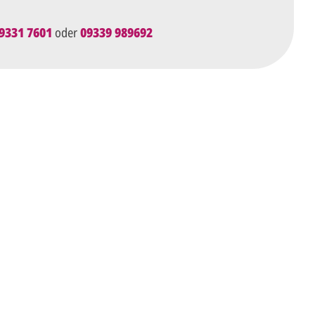
9331 7601
oder
09339 989692