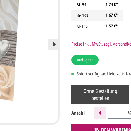
1,74 €*
Bis
59
1,67 €*
Bis
109
1,57 €*
Ab
110
Preise inkl. MwSt. zzgl. Versandk
verfügbar
Sofort verfügbar, Lieferzeit: 1-
Ohne Gestaltung
bestellen
Anzahl
IN DEN WARENK