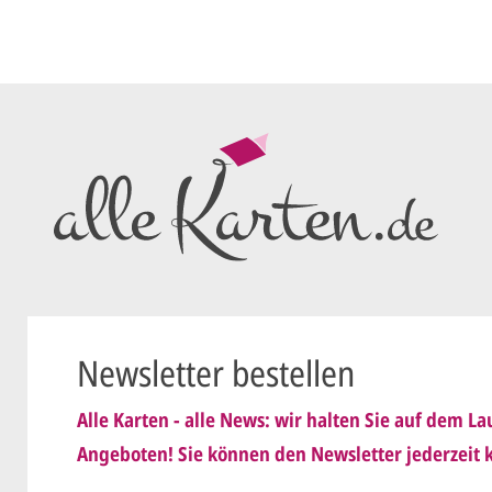
Ihren vorl
Wir erstell
ersten
Ent
als PDF per
Sie setzen 
E-Mail) un
geändert
Wir senden
nis genommen und erkenne
Dies wiede
Newsletter bestellen
ist
.
schicken
Alle Karten - alle News: wir halten Sie auf dem 
Sie erteile
Angeboten! Sie können den Newsletter jederzeit k
der.