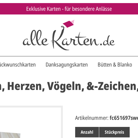
Exklusive Karten - für besondere Anlässe
ückwunschkarten
Danksagungskarten
Bütten & Blanko
n, Herzen, Vögeln, &-Zeiche
Artikelnummer:
fc651697sw
Anzahl
Stückpreis