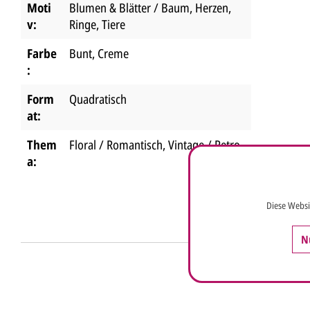
Moti
Blumen & Blätter / Baum
, Herzen
,
v:
Ringe
, Tiere
Farbe
Bunt
, Creme
:
Form
Quadratisch
at:
Them
Floral / Romantisch
, Vintage / Retro
a:
Diese Websi
N
Anrede*
Vorname*
Nachna