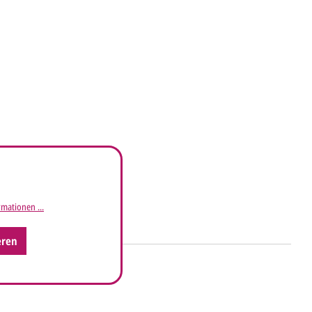
mationen ...
eren
ht's
 uns Ihre
Anfrage
über dieses Formular mit