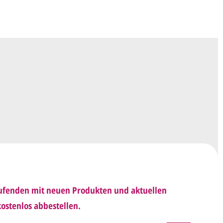
äufigen Wünschen für den Druck.
en ein
Preisangebot
und im Anschluss den
wurf/Korrekturabzug
. Diesen senden wir Ihnen
 E-Mail.
sich mit uns in Verbindung (telefonisch oder per
d besprechen mit uns, was Sie am
Entwurf
haben möchten.
 Ihnen den angepassten Entwurf per E-Mail zu.
rholen wir so lange, bis
alles für Sie perfekt
Laufenden mit neuen Produkten und aktuellen
n uns per E-Mail die
Druckfreigabe
.
ostenlos abbestellen.