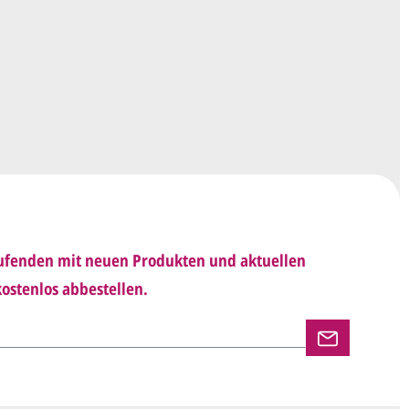
 E-Mail.
sich mit uns in Verbindung (telefonisch oder per
d besprechen mit uns, was Sie am
Entwurf
haben möchten.
 Ihnen den angepassten Entwurf per E-Mail zu.
rholen wir so lange, bis
alles für Sie perfekt
Laufenden mit neuen Produkten und aktuellen
n uns per E-Mail die
Druckfreigabe
.
ostenlos abbestellen.
en und versenden Ihre Karten.