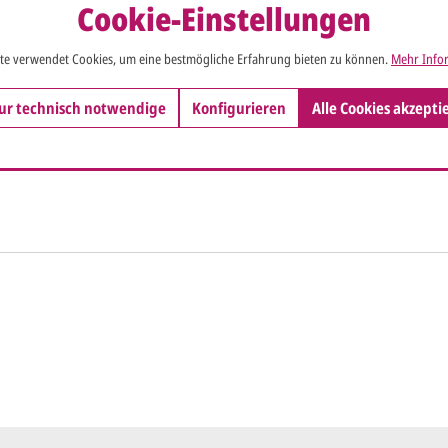
Cookie-Einstellungen
te verwendet Cookies, um eine bestmögliche Erfahrung bieten zu können.
Mehr Infor
ur technisch notwendige
Konfigurieren
Alle Cookies akzepti
So einfach ge
Sie senden
me*
Ihren vorl
Wir erstell
ersten
Ent