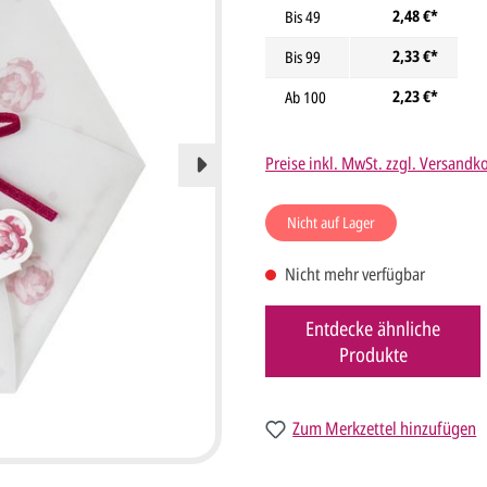
2,48 €*
Bis
49
2,33 €*
Bis
99
2,23 €*
Ab
100
Preise inkl. MwSt. zzgl. Versandk
Nicht auf Lager
Nicht mehr verfügbar
Entdecke ähnliche
Produkte
Zum Merkzettel hinzufügen