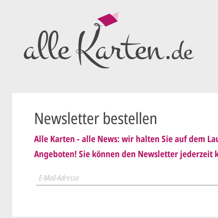
als PDF per
Sie setzen 
E-Mail) un
geändert
Wir senden
nis genommen und erkenne
Dies wiede
Newsletter bestellen
ist
.
schicken
Alle Karten - alle News: wir halten Sie auf dem 
Sie erteile
Angeboten! Sie können den Newsletter jederzeit k
der.
Wir druck