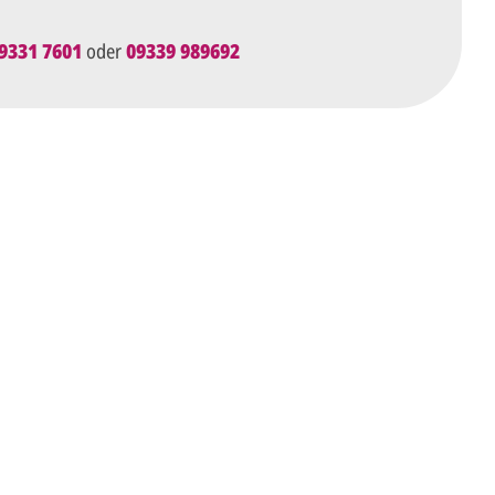
9331 7601
oder
09339 989692