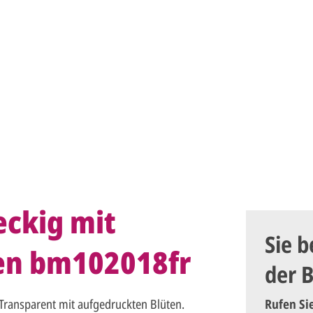
eckig mit
Sie b
ten bm102018fr
der 
ransparent mit aufgedruckten Blüten.
Rufen Si