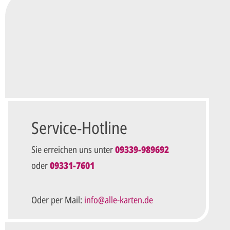
Ungefähre Kartenanzahl*
Ihr vorläufiger Layoutwunsch*
Ihr Text usw. kann später noch geändert werden.
Datenschutz*
Ich habe die
Datenschutzbestimmungen
zur Kennt
diese an.*
Service-Hotline
Unverbindliche Anfrage ab
Sie erreichen uns unter
09339-989692
oder
09331-7601
Die mit einem Stern (*) markierten Felder sind Pflichtfel
Oder per Mail:
info@alle-karten.de