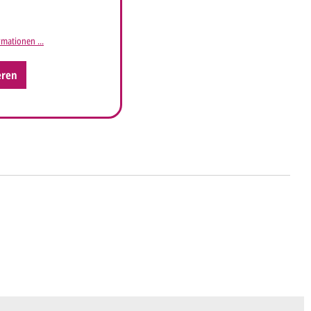
mationen ...
eren
ht's
 uns Ihre
Anfrage
über dieses Formular mit
äufigen Wünschen für den Druck.
en ein
Preisangebot
und im Anschluss den
wurf/Korrekturabzug
. Diesen senden wir Ihnen