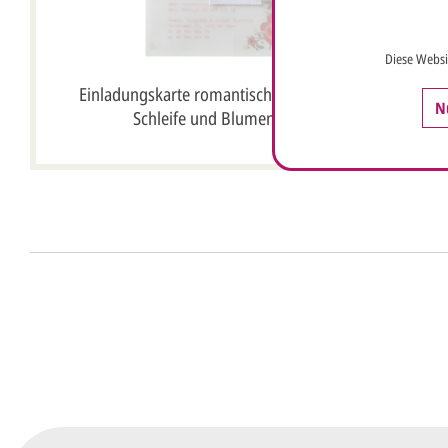
Diese Websi
Einladungskarte romantisch mit Transparent,
N
Schleife und Blumenaufdruck
Anrede*
Vorname*
Nachna
Ihre E-Mail-Adresse*
Telefon