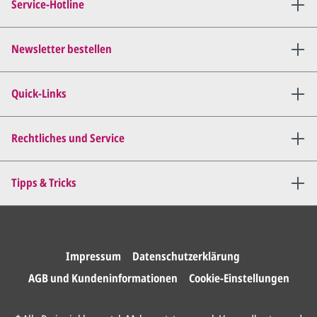
Service-Hotline
per E-Mail) und besprechen mit
uns, was Sie am
Entwurf
geändert
haben möchten.
Newsletter bestellen
Wir senden Ihnen den
angepassten Entwurf per E-
Quick-Links
Mail zu.
Dies wiederholen wir so lange,
bis
alles für Sie perfekt ist
.
Rechtliches und Service
Sie erteilen uns per E-Mail die
Tipps & Tricks
Druckfreigabe
.
Wir drucken und versenden
Ihre Karten.
Impressum
Datenschutzerklärung
AGB und Kundeninformationen
Cookie-Einstellungen
Anrede*