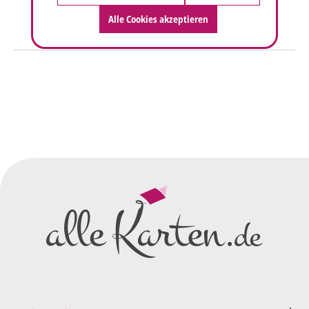
Alle Cookies akzeptieren
So einfach geht's
Sie senden uns Ihre
Anfrage
über dieses Formular mit Ihren
vorläufigen Wünschen für den
Druck.
Wir erstellen ein
Preisangebot
und im
Anschluss den ersten
Entwurf/Korrekturabzug
.
Diesen senden wir Ihnen als
PDF per E-Mail.
Sie setzen sich mit uns in
Verbindung (telefonisch oder