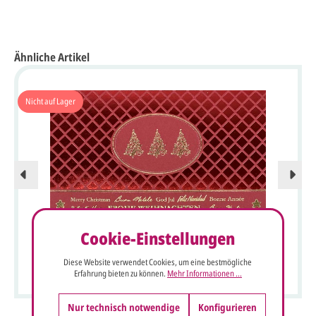
Ähnliche Artikel
Nicht auf Lager
Cookie-Einstellungen
Internationale Weihnachtskarte in rot mit edler Gold- und
Diese Website verwendet Cookies, um eine bestmögliche
Rotfolienprägung
Erfahrung bieten zu können.
Mehr Informationen ...
Nur technisch notwendige
Konfigurieren