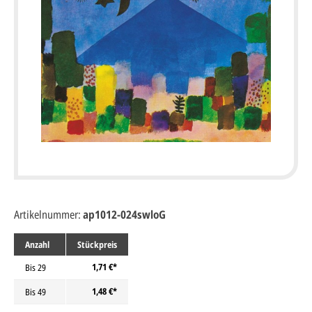
Artikelnummer:
ap1012-024swloG
Anzahl
Stückpreis
1,71 €*
Bis
29
1,48 €*
Bis
49