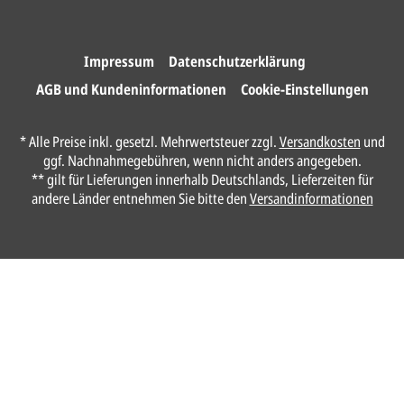
Wir drucken und versenden
Ihre Karten.
Impressum
Datenschutzerklärung
AGB und Kundeninformationen
Cookie-Einstellungen
Unser Design Service
* Alle Preise inkl. gesetzl. Mehrwertsteuer zzgl.
Versandkosten
und
(Profi gestalten lassen)
ggf. Nachnahmegebühren, wenn nicht anders angegeben.
** gilt für Lieferungen innerhalb Deutschlands, Lieferzeiten für
Lassen Sie Ihre Karte ganz einfach von
andere Länder entnehmen Sie bitte den
Versandinformationen
unserem Profi gestalten.
Senden Sie uns hier
unverbindlich
Ihre
Daten und Gestaltungswünsche:
Anrede*
Vorname*
Nachname*