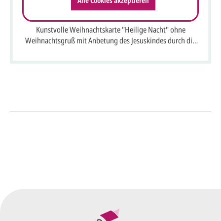
Alle Cookies akzeptieren
Kunstvolle Weihnachtskarte "Heilige Nacht" ohne
Weihnachtsgruß mit Anbetung des Jesuskindes durch die
Hl. drei Könige
So einfach geht's
Sie senden uns Ihre
Anfrage
über dieses Formular mit Ihren
vorläufigen Wünschen für den
Druck.
Wir erstellen ein
Preisangebot
und im