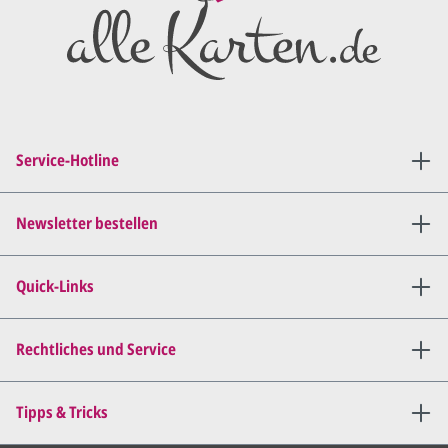
Anschluss den ersten
Entwurf/Korrekturabzug
.
Diesen senden wir Ihnen als
PDF per E-Mail.
Sie setzen sich mit uns in
Verbindung (telefonisch oder
Service-Hotline
per E-Mail) und besprechen mit
uns, was Sie am
Entwurf
geändert
haben möchten.
Newsletter bestellen
Wir senden Ihnen den
angepassten Entwurf per E-
Quick-Links
Mail zu.
Dies wiederholen wir so lange,
bis
alles für Sie perfekt ist
.
Rechtliches und Service
Sie erteilen uns per E-Mail die
Tipps & Tricks
Druckfreigabe
.