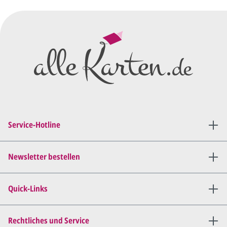
Wir erstellen ein
Preisangebot
und im
Anschluss den ersten
Entwurf/Korrekturabzug
.
Diesen senden wir Ihnen als
PDF per E-Mail.
Sie setzen sich mit uns in
Verbindung (telefonisch oder
Service-Hotline
per E-Mail) und besprechen mit
uns, was Sie am
Entwurf
geändert
haben möchten.
Newsletter bestellen
Wir senden Ihnen den
angepassten Entwurf per E-
Quick-Links
Mail zu.
Dies wiederholen wir so lange,
bis
alles für Sie perfekt ist
.
Rechtliches und Service