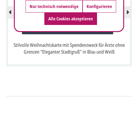
Nur technisch notwendige
Konfigurieren
Alle Cookies akzeptieren
Stilvolle Weihnachtskarte mit Spendenzweck für Ärzte ohne
Grenzen "Eleganter Stadtgruß" in Blau und Weiß
So einfach geht's
Sie senden uns Ihre
Anfrage
über dieses Formular mit Ihren
vorläufigen Wünschen für den
Druck.