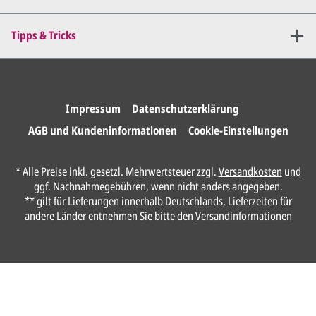
Sie erteilen uns per E-Mail die
Tipps & Tricks
Druckfreigabe
.
Wir drucken und versenden
Ihre Karten.
Impressum
Datenschutzerklärung
AGB und Kundeninformationen
Cookie-Einstellungen
Unser Design Service
* Alle Preise inkl. gesetzl. Mehrwertsteuer zzgl.
Versandkosten
und
(Profi gestalten lassen)
ggf. Nachnahmegebühren, wenn nicht anders angegeben.
** gilt für Lieferungen innerhalb Deutschlands, Lieferzeiten für
Lassen Sie Ihre Karte ganz einfach von
andere Länder entnehmen Sie bitte den
Versandinformationen
unserem Profi gestalten.
Senden Sie uns hier
unverbindlich
Ihre
Daten und Gestaltungswünsche:
Anrede*