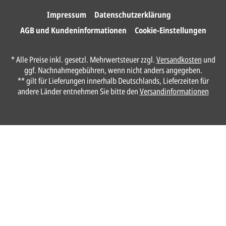
Ihre Karten.
Impressum
Datenschutzerklärung
AGB und Kundeninformationen
Cookie-Einstellungen
Unser Design Service
* Alle Preise inkl. gesetzl. Mehrwertsteuer zzgl.
Versandkosten
und
(Profi gestalten lassen)
ggf. Nachnahmegebühren, wenn nicht anders angegeben.
** gilt für Lieferungen innerhalb Deutschlands, Lieferzeiten für
Lassen Sie Ihre Karte ganz einfach von
andere Länder entnehmen Sie bitte den
Versandinformationen
unserem Profi gestalten.
Senden Sie uns hier
unverbindlich
Ihre
Daten und Gestaltungswünsche:
Anrede*
Vorname*
Nachname*
Ihre E-Mail-Adresse*