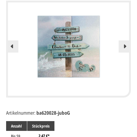
Artikelnummer:
ba620028-juboG
Anzahl
Stückpreis
2,47 €*
Bis
59