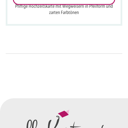
Pfiffige Hochzeitskarte mit Wegweisern in Pfeilform und
zarten Farbtönen
So einfach geht's
Sie senden uns Ihre
Anfrage
über dieses Formular mit Ihren
vorläufigen Wünschen für den
Druck.
Wir erstellen ein
Preisangebot
und im
Anschluss den ersten
Entwurf/Korrekturabzug
.