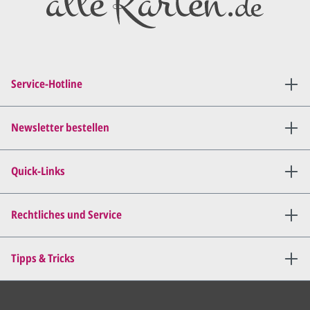
Diesen senden wir Ihnen als
PDF per E-Mail.
Sie setzen sich mit uns in
Verbindung (telefonisch oder
Service-Hotline
per E-Mail) und besprechen mit
uns, was Sie am
Entwurf
geändert
haben möchten.
Newsletter bestellen
Wir senden Ihnen den
angepassten Entwurf per E-
Quick-Links
Mail zu.
Dies wiederholen wir so lange,
bis
alles für Sie perfekt ist
.
Rechtliches und Service
Sie erteilen uns per E-Mail die
Tipps & Tricks
Druckfreigabe
.
Wir drucken und versenden