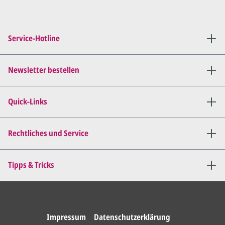
Sie setzen sich mit uns in
Verbindung (telefonisch oder
Service-Hotline
per E-Mail) und besprechen mit
uns, was Sie am
Entwurf
geändert
haben möchten.
Newsletter bestellen
Wir senden Ihnen den
angepassten Entwurf per E-
Quick-Links
Mail zu.
Dies wiederholen wir so lange,
bis
alles für Sie perfekt ist
.
Rechtliches und Service
Sie erteilen uns per E-Mail die
Tipps & Tricks
Druckfreigabe
.
Wir drucken und versenden
Ihre Karten.
Impressum
Datenschutzerklärung