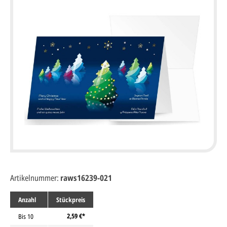
Artikelnummer:
raws16239-021
Anzahl
Stückpreis
2,59 €*
Bis
10