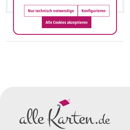
Nur technisch notwendige
Konfigurieren
Alle Cookies akzeptieren
So einfach geht's
Sie senden uns Ihre
Anfrage
über dieses Formular mit Ihren
vorläufigen Wünschen für den
Druck.
Wir erstellen ein
Preisangebot
und im
Anschluss den ersten
Entwurf/Korrekturabzug
.
Diesen senden wir Ihnen als
PDF per E-Mail.