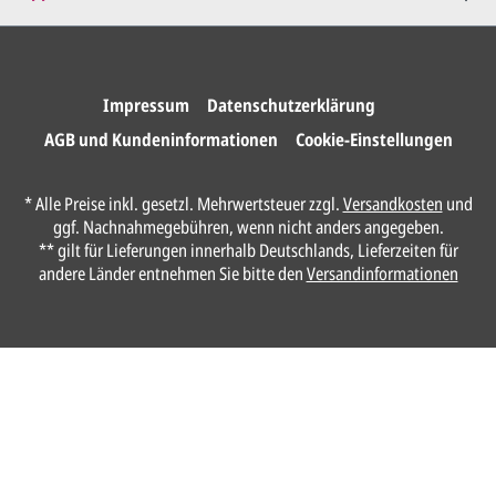
Wir drucken und versenden
Ihre Karten.
Impressum
Datenschutzerklärung
AGB und Kundeninformationen
Cookie-Einstellungen
Unser Design Service
* Alle Preise inkl. gesetzl. Mehrwertsteuer zzgl.
Versandkosten
und
(Profi gestalten lassen)
ggf. Nachnahmegebühren, wenn nicht anders angegeben.
** gilt für Lieferungen innerhalb Deutschlands, Lieferzeiten für
Lassen Sie Ihre Karte ganz einfach von
andere Länder entnehmen Sie bitte den
Versandinformationen
unserem Profi gestalten.
Senden Sie uns hier
unverbindlich
Ihre
Daten und Gestaltungswünsche:
Anrede*
Vorname*