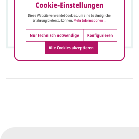
Cookie-Einstellungen
Diese Website verwendet Cookies, um eine bestmögliche
Erfahrung bieten zu können.
Mehr Informationen ...
Ausgefallene Menükarte mit Messer und Gabel aus Holz
und Silberdruck
Nur technisch notwendige
Konfigurieren
Alle Cookies akzeptieren
So einfach geht's
Sie senden uns Ihre
Anfrage
über dieses Formular mit Ihren
vorläufigen Wünschen für den
Druck.
Wir erstellen ein