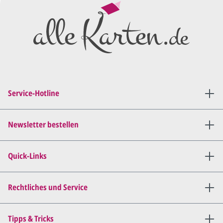
Preisangebot
und im
Anschluss den ersten
Entwurf/Korrekturabzug
.
Diesen senden wir Ihnen als
PDF per E-Mail.
Sie setzen sich mit uns in
Verbindung (telefonisch oder
Service-Hotline
per E-Mail) und besprechen mit
uns, was Sie am
Entwurf
geändert
haben möchten.
Newsletter bestellen
Wir senden Ihnen den
angepassten Entwurf per E-
Quick-Links
Mail zu.
Dies wiederholen wir so lange,
bis
alles für Sie perfekt ist
.
Rechtliches und Service
Sie erteilen uns per E-Mail die
Tipps & Tricks
Druckfreigabe
.