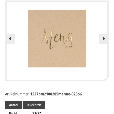
Artikelnummer:
1227bm2100205menue-023oG
Anzahl
Stückpreis
3,17 €*
Bis
24