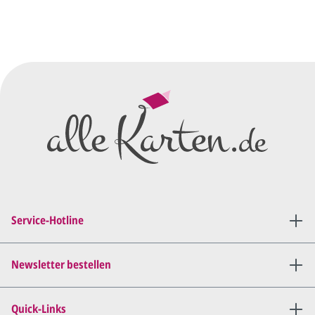
Sie senden uns Ihre
Anfrage
über dieses Formular mit Ihren
vorläufigen Wünschen für den
Druck.
Wir erstellen ein
Preisangebot
und im
Anschluss den ersten
Entwurf/Korrekturabzug
.
Diesen senden wir Ihnen als
PDF per E-Mail.
Sie setzen sich mit uns in
Verbindung (telefonisch oder
Service-Hotline
per E-Mail) und besprechen mit
uns, was Sie am
Entwurf
geändert
haben möchten.
Newsletter bestellen
Wir senden Ihnen den
angepassten Entwurf per E-
Quick-Links