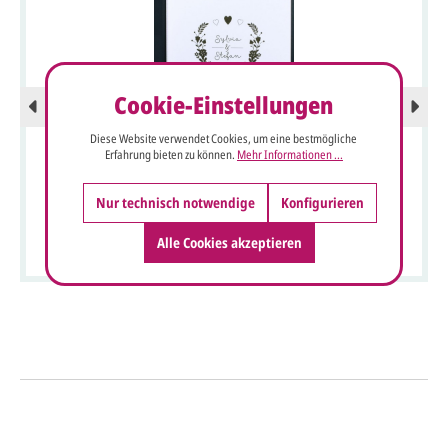
Cookie-Einstellungen
Diese Website verwendet Cookies, um eine bestmögliche
Erfahrung bieten zu können.
Mehr Informationen ...
Nur technisch notwendige
Konfigurieren
Blankokarte / Kirchenheftumschlag 15x21 cm eisgold
metallic DIN A5
Alle Cookies akzeptieren
So einfach geht's