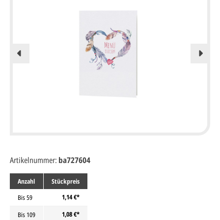
Artikelnummer:
ba727604
Anzahl
Stückpreis
1,14 €*
Bis
59
1,08 €*
Bis
109