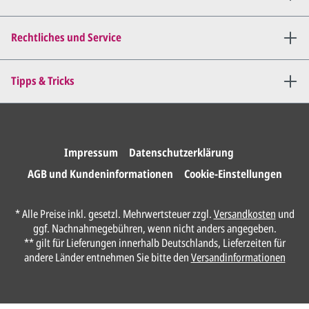
Mail zu.
Dies wiederholen wir so lange,
bis
alles für Sie perfekt ist
.
Rechtliches und Service
Sie erteilen uns per E-Mail die
Tipps & Tricks
Druckfreigabe
.
Wir drucken und versenden
Ihre Karten.
Impressum
Datenschutzerklärung
AGB und Kundeninformationen
Cookie-Einstellungen
Anrede*
* Alle Preise inkl. gesetzl. Mehrwertsteuer zzgl.
Versandkosten
und
ggf. Nachnahmegebühren, wenn nicht anders angegeben.
Vorname*
** gilt für Lieferungen innerhalb Deutschlands, Lieferzeiten für
andere Länder entnehmen Sie bitte den
Versandinformationen
Nachname*