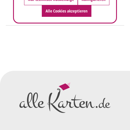
Alle Cookies akzeptieren
So einfach geht's
Sie senden uns Ihre
Anfrage
über dieses Formular mit Ihren
vorläufigen Wünschen für den
Druck.
Wir erstellen ein
Preisangebot
und im
Anschluss den ersten
Entwurf/Korrekturabzug
.
Diesen senden wir Ihnen als
PDF per E-Mail.
Sie setzen sich mit uns in