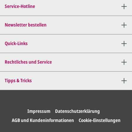
Verbindung (telefonisch oder
Service-Hotline
per E-Mail) und besprechen mit
uns, was Sie am
Entwurf
geändert
haben möchten.
Newsletter bestellen
Wir senden Ihnen den
angepassten Entwurf per E-
Quick-Links
Mail zu.
Dies wiederholen wir so lange,
bis
alles für Sie perfekt ist
.
Rechtliches und Service
Sie erteilen uns per E-Mail die
Tipps & Tricks
Druckfreigabe
.
Wir drucken und versenden
Ihre Karten.
Impressum
Datenschutzerklärung
AGB und Kundeninformationen
Cookie-Einstellungen