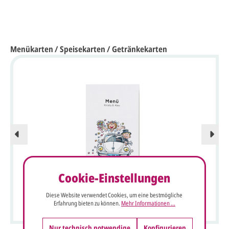
Menükarten / Speisekarten / Getränkekarten
Cookie-Einstellungen
Humorvolle Comic Menükarte mit Karikatur eines
Diese Website verwendet Cookies, um eine bestmögliche
fröhlichem Brautpaar im VW-Käfer Cabrio
Erfahrung bieten zu können.
Mehr Informationen ...
Nur technisch notwendige
Konfigurieren