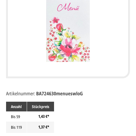
Artikelnummer:
BA724630menueswloG
Anzahl
Stückpreis
1,43 €*
Bis
59
1,37 €*
Bis
119