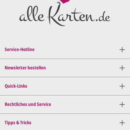
Anschluss den ersten
Entwurf/Korrekturabzug
.
Diesen senden wir Ihnen als
PDF per E-Mail.
Sie setzen sich mit uns in
Verbindung (telefonisch oder
Service-Hotline
per E-Mail) und besprechen mit
uns, was Sie am
Entwurf
geändert
haben möchten.
Newsletter bestellen
Wir senden Ihnen den
angepassten Entwurf per E-
Quick-Links
Mail zu.
Dies wiederholen wir so lange,
bis
alles für Sie perfekt ist
.
Rechtliches und Service
Sie erteilen uns per E-Mail die
Tipps & Tricks
Druckfreigabe
.