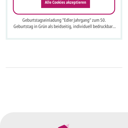
Alle Cookies akzeptieren
Geburtstagseinladung "Edler Jahrgang" zum 50.
Geburtstag in Grün als beidseitig, individuell bedruckbare
Einzelkarte
So einfach geht's
Sie senden uns Ihre
Anfrage
über dieses Formular mit Ihren
vorläufigen Wünschen für den
Druck.
Wir erstellen ein
Preisangebot
und im