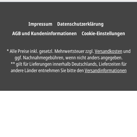
Wir drucken und versenden
Ihre Karten.
Impressum
Datenschutzerklärung
AGB und Kundeninformationen
Cookie-Einstellungen
Unser Design Service
* Alle Preise inkl. gesetzl. Mehrwertsteuer zzgl.
Versandkosten
und
(Profi gestalten lassen)
ggf. Nachnahmegebühren, wenn nicht anders angegeben.
** gilt für Lieferungen innerhalb Deutschlands, Lieferzeiten für
Lassen Sie Ihre Karte ganz einfach von
andere Länder entnehmen Sie bitte den
Versandinformationen
unserem Profi gestalten.
Senden Sie uns hier
unverbindlich
Ihre
Daten und Gestaltungswünsche:
Anrede*
Vorname*
Nachname*