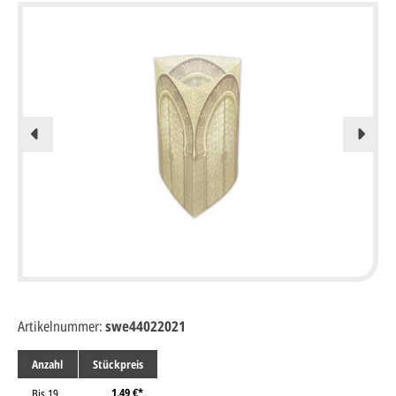
Artikelnummer:
swe44022021
Anzahl
Stückpreis
1,49 €*
Bis
19