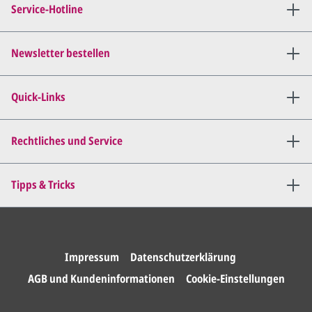
Service-Hotline
per E-Mail) und besprechen mit
uns, was Sie am
Entwurf
geändert
haben möchten.
Newsletter bestellen
Wir senden Ihnen den
angepassten Entwurf per E-
Quick-Links
Mail zu.
Dies wiederholen wir so lange,
bis
alles für Sie perfekt ist
.
Rechtliches und Service
Sie erteilen uns per E-Mail die
Tipps & Tricks
Druckfreigabe
.
Wir drucken und versenden
Ihre Karten.
Impressum
Datenschutzerklärung
AGB und Kundeninformationen
Cookie-Einstellungen
Anrede*