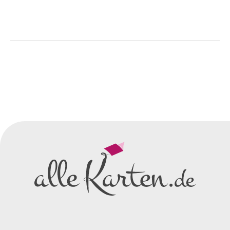
So einfach geht's
Sie senden uns Ihre
Anfrage
über dieses Formular mit Ihren
vorläufigen Wünschen für den
Druck.
Wir erstellen ein
Preisangebot
und im
Anschluss den ersten
Entwurf/Korrekturabzug
.
Diesen senden wir Ihnen als
PDF per E-Mail.
Sie setzen sich mit uns in
Verbindung (telefonisch oder