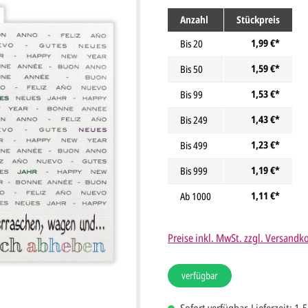
Anzahl
Stückpreis
1,99 €*
Bis
20
1,59 €*
Bis
50
1,53 €*
Bis
99
1,43 €*
Bis
249
1,23 €*
Bis
499
1,19 €*
Bis
999
1,11 €*
Ab
1000
Preise inkl. MwSt. zzgl. Versandk
verfügbar