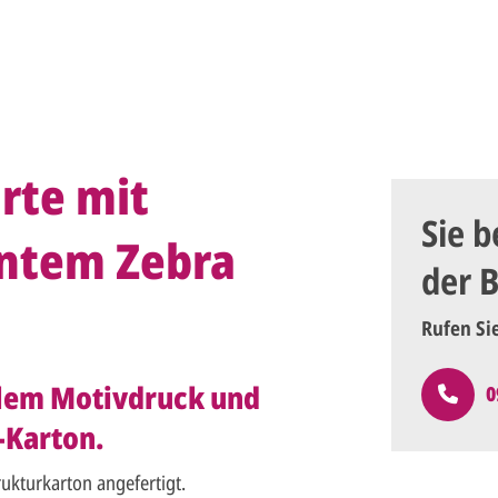
rte mit
Sie b
untem Zebra
der 
Rufen Si
llem Motivdruck und
0
-Karton.
rukturkarton angefertigt.