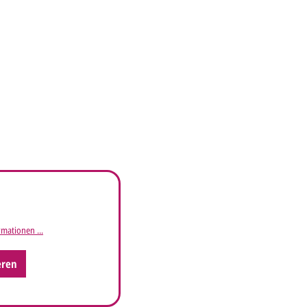
mationen ...
eren