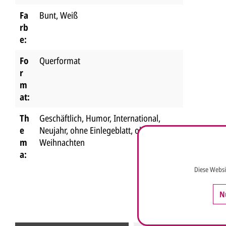
Fa
Bunt
, Weiß
rb
e:
Fo
Querformat
r
m
at:
Th
Geschäftlich
, Humor
, International
,
e
Neujahr
, ohne Einlegeblatt
, ohne
m
Weihnachten
a:
Diese Websi
N