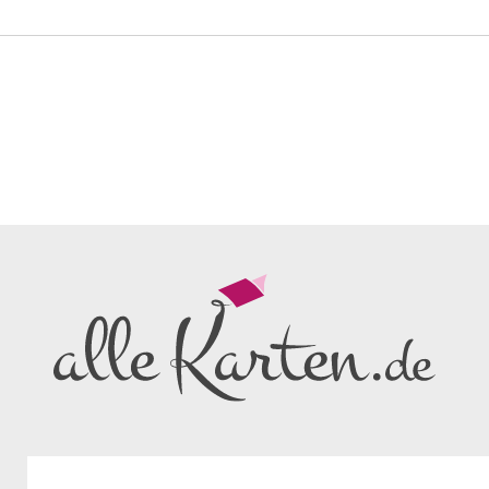
So einfach ge
gestalten lassen)
rofi gestalten.
Sie senden
und Gestaltungswünsche:
Ihren vorl
Wir erstell
ersten
Ent
me*
als PDF per
Sie setzen 
E-Mail) un
geändert
Wir senden
Dies wiede