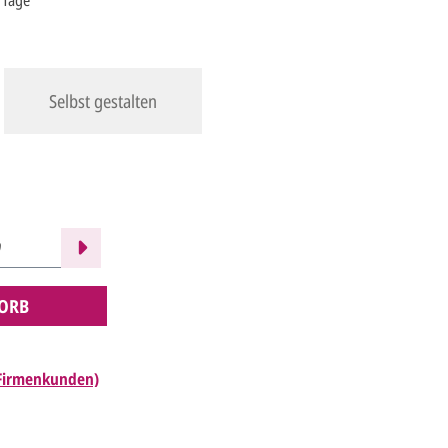
5 Tage**
Selbst gestalten
ORB
 Firmenkunden)