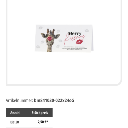
Artikelnummer:
bm841030-022x24oG
Anzahl
Stückpreis
2,50 €*
Bis
30