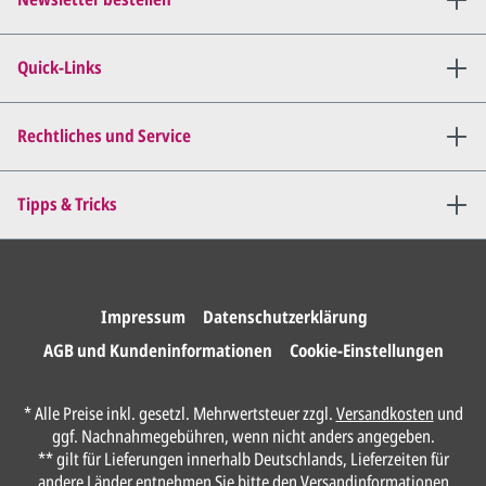
Wir senden Ihnen den
angepassten Entwurf per E-
Quick-Links
Mail zu.
Dies wiederholen wir so lange,
bis
alles für Sie perfekt ist
.
Rechtliches und Service
Sie erteilen uns per E-Mail die
Tipps & Tricks
Druckfreigabe
.
Wir drucken und versenden
Ihre Karten.
Impressum
Datenschutzerklärung
AGB und Kundeninformationen
Cookie-Einstellungen
Unser Design Service
* Alle Preise inkl. gesetzl. Mehrwertsteuer zzgl.
Versandkosten
und
(Profi gestalten lassen)
ggf. Nachnahmegebühren, wenn nicht anders angegeben.
** gilt für Lieferungen innerhalb Deutschlands, Lieferzeiten für
Lassen Sie Ihre Karte ganz einfach von
andere Länder entnehmen Sie bitte den
Versandinformationen