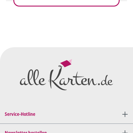
So einfach geht's
Sie senden uns Ihre
Anfrage
über dieses Formular mit Ihren
vorläufigen Wünschen für den
Druck.
Wir erstellen ein
Preisangebot
und im
Anschluss den ersten
Entwurf/Korrekturabzug
.
Diesen senden wir Ihnen als
PDF per E-Mail.
Sie setzen sich mit uns in
Verbindung (telefonisch oder
Service-Hotline
per E-Mail) und besprechen mit
uns, was Sie am
Entwurf
geändert
haben möchten.
Newsletter bestellen