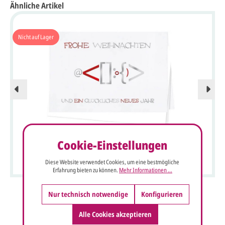
Ähnliche Artikel
Nicht auf Lager
Cookie-Einstellungen
Originelle Weihnachtskarte "Frohes Fest" in weiß mit
Folienprägung rot und silber
Diese Website verwendet Cookies, um eine bestmögliche
Erfahrung bieten zu können.
Mehr Informationen ...
Nur technisch notwendige
Konfigurieren
Alle Cookies akzeptieren