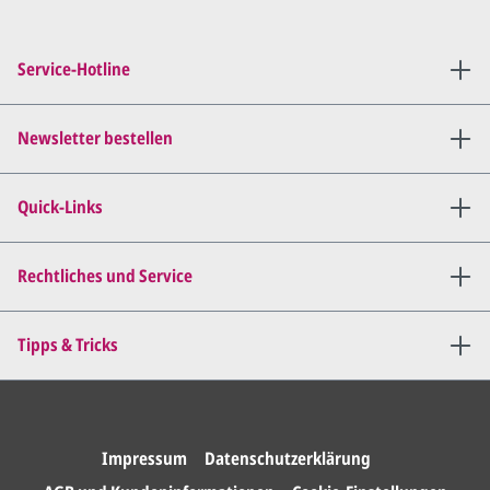
Sie setzen sich mit uns in
Verbindung (telefonisch oder
Service-Hotline
per E-Mail) und besprechen mit
uns, was Sie am
Entwurf
geändert
haben möchten.
Newsletter bestellen
Wir senden Ihnen den
angepassten Entwurf per E-
Quick-Links
Mail zu.
Dies wiederholen wir so lange,
bis
alles für Sie perfekt ist
.
Rechtliches und Service
Sie erteilen uns per E-Mail die
Tipps & Tricks
Druckfreigabe
.
Wir drucken und versenden
Ihre Karten.
Impressum
Datenschutzerklärung