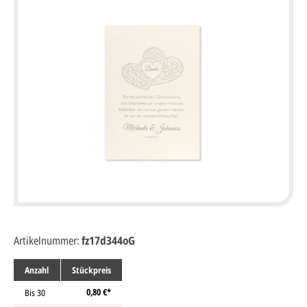
Artikelnummer:
fz17d344oG
Anzahl
Stückpreis
0,80 €*
Bis
30