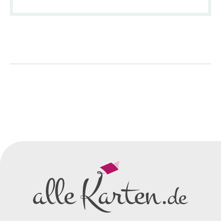
So einfach geht's
Sie senden uns Ihre
Anfrage
über dieses Formular mit Ihren
vorläufigen Wünschen für den
Druck.
Wir erstellen ein
Preisangebot
und im
Anschluss den ersten
Entwurf/Korrekturabzug
.
Diesen senden wir Ihnen als
PDF per E-Mail.