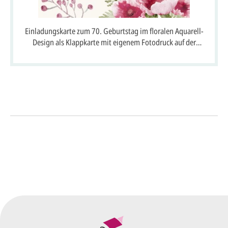
Einladungskarte zum 70. Geburtstag im floralen Aquarell-
Design als Klappkarte mit eigenem Fotodruck auf der
Innenseite
So einfach geht's
Sie senden uns Ihre
Anfrage
über dieses Formular mit Ihren
vorläufigen Wünschen für den
Druck.
Wir erstellen ein
Preisangebot
und im