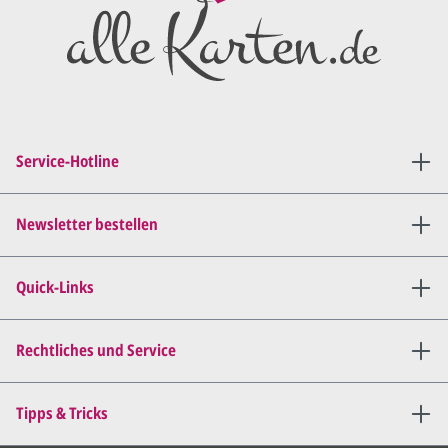
Anschluss den ersten
Entwurf/Korrekturabzug
.
Diesen senden wir Ihnen als
PDF per E-Mail.
Sie setzen sich mit uns in
Verbindung (telefonisch oder
Service-Hotline
per E-Mail) und besprechen mit
uns, was Sie am
Entwurf
geändert
haben möchten.
Newsletter bestellen
Wir senden Ihnen den
angepassten Entwurf per E-
Quick-Links
Mail zu.
Dies wiederholen wir so lange,
bis
alles für Sie perfekt ist
.
Rechtliches und Service
Sie erteilen uns per E-Mail die
Tipps & Tricks
Druckfreigabe
.