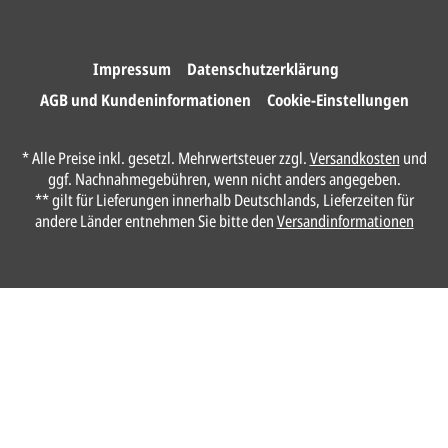
Wir drucken und versenden
Ihre Karten.
Impressum
Datenschutzerklärung
AGB und Kundeninformationen
Cookie-Einstellungen
Unser Design Service
* Alle Preise inkl. gesetzl. Mehrwertsteuer zzgl.
Versandkosten
und
(Profi gestalten lassen)
ggf. Nachnahmegebühren, wenn nicht anders angegeben.
** gilt für Lieferungen innerhalb Deutschlands, Lieferzeiten für
Lassen Sie Ihre Karte ganz einfach von
andere Länder entnehmen Sie bitte den
Versandinformationen
unserem Profi gestalten.
Senden Sie uns hier
unverbindlich
Ihre
Daten und Gestaltungswünsche:
Anrede*
Vorname*
Nachname*