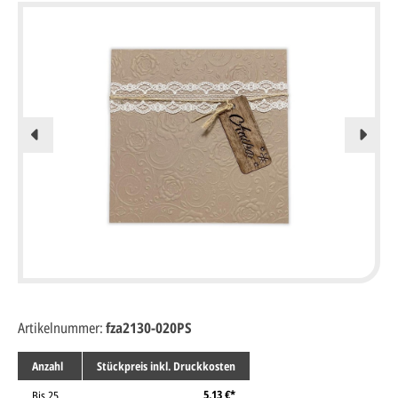
Artikelnummer:
fza2130-020PS
Anzahl
Stückpreis inkl. Druckkosten
5,13 €*
Bis
25