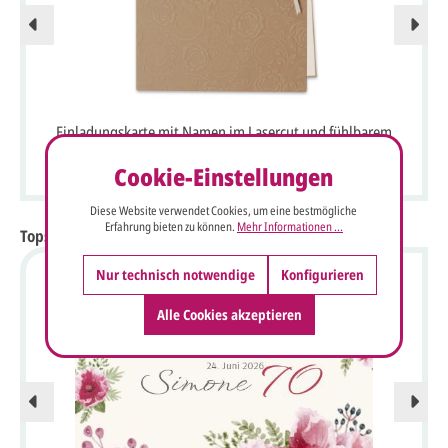
Einladungskarte mit Namen im Lasercut und fühlbarem
Rosenornament
Cookie-Einstellungen
Diese Website verwendet Cookies, um eine bestmögliche
Erfahrung bieten zu können.
Mehr Informationen ...
Topseller Einladungskarten zum Geburtstag
Nur technisch notwendige
Konfigurieren
Alle Cookies akzeptieren