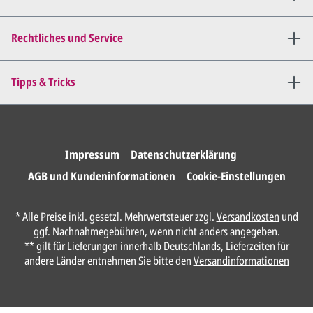
Mail zu.
Dies wiederholen wir so lange,
bis
alles für Sie perfekt ist
.
Rechtliches und Service
Sie erteilen uns per E-Mail die
Tipps & Tricks
Druckfreigabe
.
Wir drucken und versenden
Ihre Karten.
Impressum
Datenschutzerklärung
AGB und Kundeninformationen
Cookie-Einstellungen
Anrede*
* Alle Preise inkl. gesetzl. Mehrwertsteuer zzgl.
Versandkosten
und
ggf. Nachnahmegebühren, wenn nicht anders angegeben.
Vorname*
** gilt für Lieferungen innerhalb Deutschlands, Lieferzeiten für
andere Länder entnehmen Sie bitte den
Versandinformationen
Nachname*