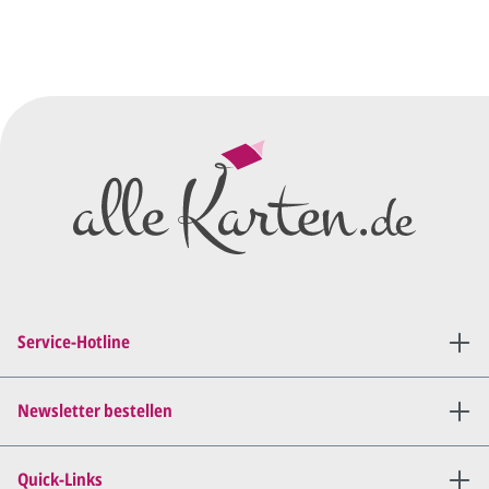
Sie senden uns Ihre
Anfrage
über dieses Formular mit Ihren
vorläufigen Wünschen für den
Druck.
Wir erstellen ein
Preisangebot
und im
Anschluss den ersten
Entwurf/Korrekturabzug
.
Diesen senden wir Ihnen als
PDF per E-Mail.
Sie setzen sich mit uns in
Verbindung (telefonisch oder
Service-Hotline
per E-Mail) und besprechen mit
uns, was Sie am
Entwurf
geändert
haben möchten.
Newsletter bestellen
Wir senden Ihnen den
angepassten Entwurf per E-
Quick-Links