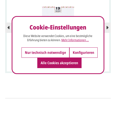
Cookie-Einstellungen
Diese Website verwendet Cookies, um eine bestmögliche
Erfahrung bieten zu können.
Mehr Informationen ...
Nur technisch notwendige
Konfigurieren
Save the Date oder Danksagungskarte in weiß mit Herz und
schrägen Linien
Alle Cookies akzeptieren
So einfach geht's