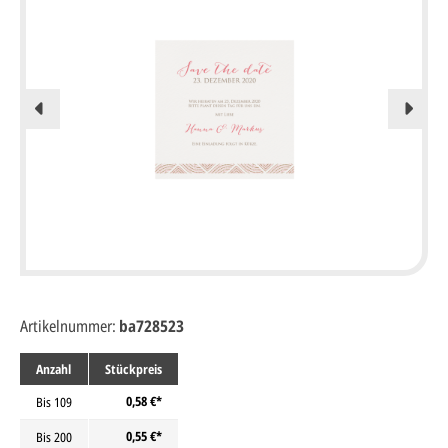
Artikelnummer:
ba728523
Anzahl
Stückpreis
0,58 €*
Bis
109
0,55 €*
Bis
200