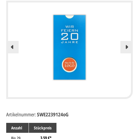
Artikelnummer:
SWE2239124oG
Anzahl
Stückpreis
3,59 €*
Bis
29