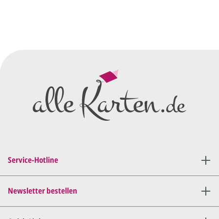
Sie senden uns Ihre
Anfrage
über dieses Formular mit Ihren
vorläufigen Wünschen für den
Druck.
Wir erstellen ein
Preisangebot
und im
Anschluss den ersten
Entwurf/Korrekturabzug
.
Diesen senden wir Ihnen als
PDF per E-Mail.
Sie setzen sich mit uns in
Verbindung (telefonisch oder
Service-Hotline
per E-Mail) und besprechen mit
uns, was Sie am
Entwurf
geändert
haben möchten.
Newsletter bestellen
Wir senden Ihnen den