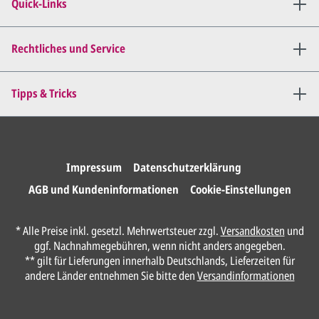
angepassten Entwurf per E-
Quick-Links
Mail zu.
Dies wiederholen wir so lange,
bis
alles für Sie perfekt ist
.
Rechtliches und Service
Sie erteilen uns per E-Mail die
Tipps & Tricks
Druckfreigabe
.
Wir drucken und versenden
Ihre Karten.
Impressum
Datenschutzerklärung
AGB und Kundeninformationen
Cookie-Einstellungen
Unser Design Service
* Alle Preise inkl. gesetzl. Mehrwertsteuer zzgl.
Versandkosten
und
(Profi gestalten lassen)
ggf. Nachnahmegebühren, wenn nicht anders angegeben.
** gilt für Lieferungen innerhalb Deutschlands, Lieferzeiten für
Lassen Sie Ihre Karte ganz einfach von
andere Länder entnehmen Sie bitte den
Versandinformationen
unserem Profi gestalten.
Senden Sie uns hier
unverbindlich
Ihre
Daten und Gestaltungswünsche: