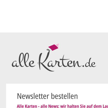
Sie senden
me*
Ihren vorl
Wir erstell
ersten
Ent
als PDF per
Sie setzen 
E-Mail) un
geändert
Wir senden
nis genommen und erkenne
Dies wiede
Newsletter bestellen
ist
.
schicken
Alle Karten - alle News: wir halten Sie auf dem 