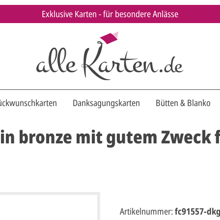
Exklusive Karten - für besondere Anlässe
ückwunschkarten
Danksagungskarten
Bütten & Blanko
n bronze mit gutem Zweck f
Artikelnummer:
fc91557-dk