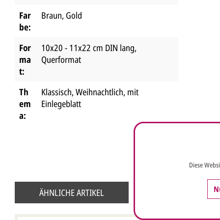
Far
Braun
, Gold
be:
For
10x20 - 11x22 cm DIN lang
,
ma
Querformat
t:
Th
Klassisch
, Weihnachtlich
, mit
em
Einlegeblatt
a:
Diese Websi
N
ÄHNLICHE ARTIKEL