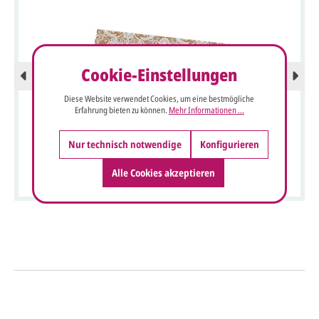
Cookie-Einstellungen
Diese Website verwendet Cookies, um eine bestmögliche
Erfahrung bieten zu können.
Mehr Informationen ...
Nur technisch notwendige
Konfigurieren
Romantische Tischkarte in braun mit Spitzenbordüre in
weißer Prägung
Alle Cookies akzeptieren
So einfach geht's