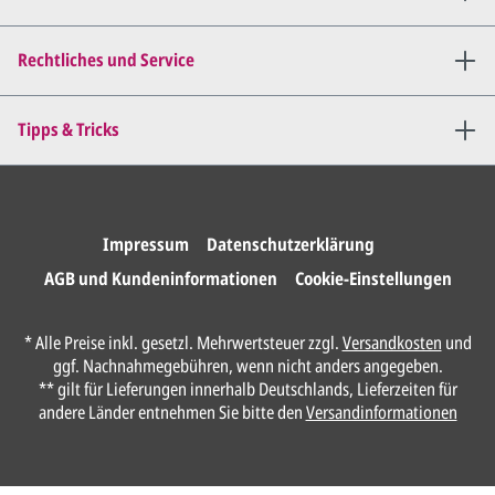
Mail zu.
Dies wiederholen wir so lange,
bis
alles für Sie perfekt ist
.
Rechtliches und Service
Sie erteilen uns per E-Mail die
Tipps & Tricks
Druckfreigabe
.
Wir drucken und versenden
Ihre Karten.
Impressum
Datenschutzerklärung
AGB und Kundeninformationen
Cookie-Einstellungen
Anrede*
* Alle Preise inkl. gesetzl. Mehrwertsteuer zzgl.
Versandkosten
und
ggf. Nachnahmegebühren, wenn nicht anders angegeben.
Vorname*
** gilt für Lieferungen innerhalb Deutschlands, Lieferzeiten für
andere Länder entnehmen Sie bitte den
Versandinformationen
Nachname*