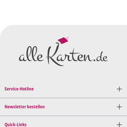
Sie senden uns Ihre
Anfrage
über dieses Formular mit Ihren
vorläufigen Wünschen für den
Druck.
Wir erstellen ein
Preisangebot
und im
Anschluss den ersten
Entwurf/Korrekturabzug
.
Diesen senden wir Ihnen als
PDF per E-Mail.
Sie setzen sich mit uns in
Verbindung (telefonisch oder
Service-Hotline
per E-Mail) und besprechen mit
uns, was Sie am
Entwurf
geändert
haben möchten.
Newsletter bestellen
Wir senden Ihnen den
angepassten Entwurf per E-
Quick-Links