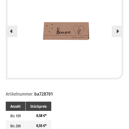
Artikelnummer:
ba728701
Anzahl
Stückpreis
0,58 €*
Bis
109
0,55 €*
Bis
200