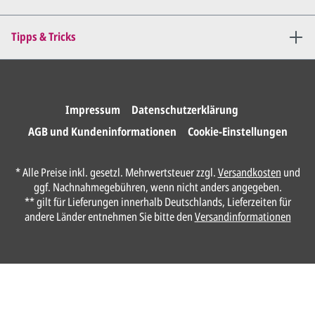
Sie erteilen uns per E-Mail die
Tipps & Tricks
Druckfreigabe
.
Wir drucken und versenden
Ihre Karten.
Impressum
Datenschutzerklärung
AGB und Kundeninformationen
Cookie-Einstellungen
Unser Design Service
* Alle Preise inkl. gesetzl. Mehrwertsteuer zzgl.
Versandkosten
und
(Profi gestalten lassen)
ggf. Nachnahmegebühren, wenn nicht anders angegeben.
** gilt für Lieferungen innerhalb Deutschlands, Lieferzeiten für
Lassen Sie Ihre Karte ganz einfach von
andere Länder entnehmen Sie bitte den
Versandinformationen
unserem Profi gestalten.
Senden Sie uns hier
unverbindlich
Ihre
Daten und Gestaltungswünsche:
Anrede*