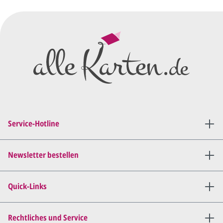
Druck.
Wir erstellen ein
Preisangebot
und im
Anschluss den ersten
Entwurf/Korrekturabzug
.
Diesen senden wir Ihnen als
PDF per E-Mail.
Sie setzen sich mit uns in
Verbindung (telefonisch oder
Service-Hotline
per E-Mail) und besprechen mit
uns, was Sie am
Entwurf
geändert
haben möchten.
Newsletter bestellen
Wir senden Ihnen den
angepassten Entwurf per E-
Quick-Links
Mail zu.
Dies wiederholen wir so lange,
bis
alles für Sie perfekt ist
.
Rechtliches und Service