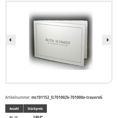
Artikelnummer:
ms101152_fc701002k-701000e-traueroG
Anzahl
Stückpreis
2,03 €*
Bis
10