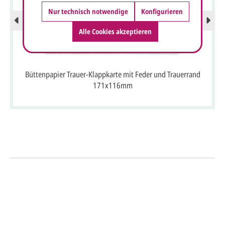
Nur technisch notwendige
Konfigurieren
Alle Cookies akzeptieren
Büttenpapier Trauer-Klappkarte mit Feder und Trauerrand
171x116mm
So einfach geht's
Sie senden uns Ihre
Anfrage
über dieses Formular mit Ihren
vorläufigen Wünschen für den