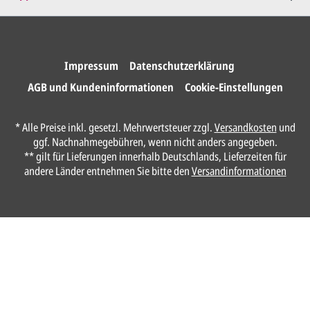
Wir drucken und versenden
Ihre Karten.
Impressum
Datenschutzerklärung
AGB und Kundeninformationen
Cookie-Einstellungen
Anrede*
* Alle Preise inkl. gesetzl. Mehrwertsteuer zzgl.
Versandkosten
und
ggf. Nachnahmegebühren, wenn nicht anders angegeben.
Vorname*
** gilt für Lieferungen innerhalb Deutschlands, Lieferzeiten für
andere Länder entnehmen Sie bitte den
Versandinformationen
Nachname*
Ihre E-Mail-Adresse*
Telefon
Ungefähre Kartenanzahl*