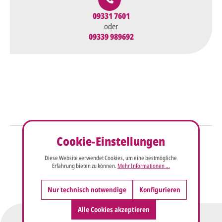
09331 7601
oder
09339 989692
Cookie-Einstellungen
So einfach geht's
Diese Website verwendet Cookies, um eine bestmögliche
Sie senden uns Ihre
Anfrage
Erfahrung bieten zu können.
Mehr Informationen ...
über dieses Formular mit Ihren
vorläufigen Wünschen für den
Nur technisch notwendige
Konfigurieren
Druck.
Alle Cookies akzeptieren
Wir erstellen ein