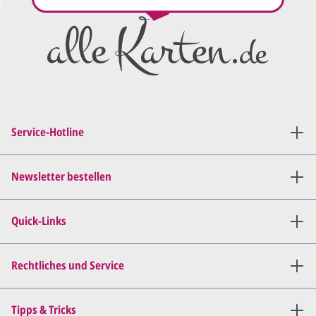
Preisangebot
und im
Anschluss den ersten
Entwurf/Korrekturabzug
.
Diesen senden wir Ihnen als
PDF per E-Mail.
Sie setzen sich mit uns in
Verbindung (telefonisch oder
Service-Hotline
per E-Mail) und besprechen mit
uns, was Sie am
Entwurf
geändert
haben möchten.
Newsletter bestellen
Wir senden Ihnen den
angepassten Entwurf per E-
Quick-Links
Mail zu.
Dies wiederholen wir so lange,
bis
alles für Sie perfekt ist
.
Rechtliches und Service
Sie erteilen uns per E-Mail die
Tipps & Tricks
Druckfreigabe
.