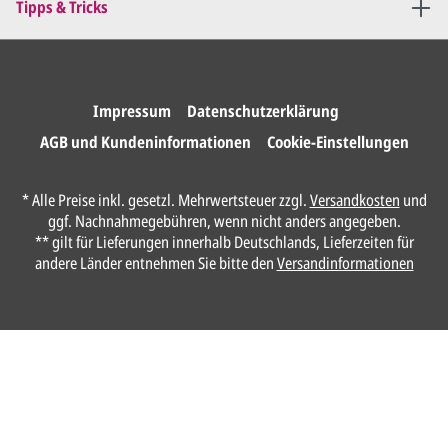
Tipps & Tricks
Druckfreigabe
.
Wir drucken und versenden
Ihre Karten.
Impressum
Datenschutzerklärung
AGB und Kundeninformationen
Cookie-Einstellungen
Unser Design Service
* Alle Preise inkl. gesetzl. Mehrwertsteuer zzgl.
Versandkosten
und
(Profi gestalten lassen)
ggf. Nachnahmegebühren, wenn nicht anders angegeben.
** gilt für Lieferungen innerhalb Deutschlands, Lieferzeiten für
Lassen Sie Ihre Karte ganz einfach von
andere Länder entnehmen Sie bitte den
Versandinformationen
unserem Profi gestalten.
Senden Sie uns hier
unverbindlich
Ihre
Daten und Gestaltungswünsche:
Anrede*
Vorname*