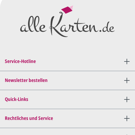
Wir erstellen ein
Preisangebot
und im
Anschluss den ersten
Entwurf/Korrekturabzug
.
Diesen senden wir Ihnen als
PDF per E-Mail.
Sie setzen sich mit uns in
Verbindung (telefonisch oder
Service-Hotline
per E-Mail) und besprechen mit
uns, was Sie am
Entwurf
geändert
haben möchten.
Newsletter bestellen
Wir senden Ihnen den
angepassten Entwurf per E-
Quick-Links
Mail zu.
Dies wiederholen wir so lange,
bis
alles für Sie perfekt ist
.
Rechtliches und Service
Sie erteilen uns per E-Mail die