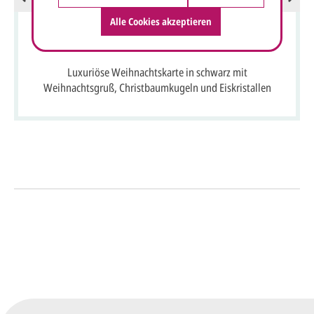
Alle Cookies akzeptieren
Luxuriöse Weihnachtskarte in schwarz mit
Weihnachtsgruß, Christbaumkugeln und Eiskristallen
So einfach geht's
Sie senden uns Ihre
Anfrage
über dieses Formular mit Ihren
vorläufigen Wünschen für den
Druck.