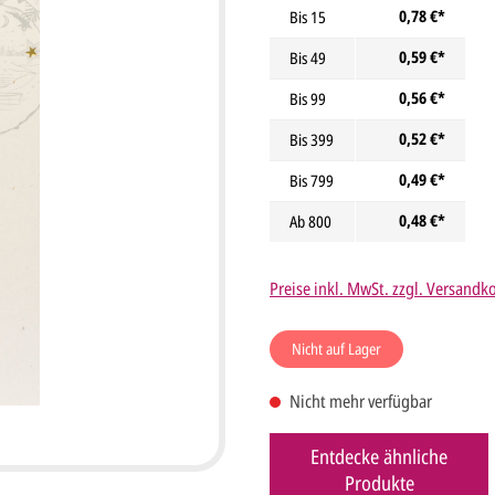
0,78 €*
Bis
15
0,59 €*
Bis
49
0,56 €*
Bis
99
0,52 €*
Bis
399
0,49 €*
Bis
799
0,48 €*
Ab
800
Preise inkl. MwSt. zzgl. Versandk
Nicht auf Lager
Nicht mehr verfügbar
Entdecke ähnliche
Produkte