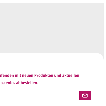
en ein
Preisangebot
und im Anschluss den
wurf/Korrekturabzug
. Diesen senden wir Ihnen
 E-Mail.
sich mit uns in Verbindung (telefonisch oder per
d besprechen mit uns, was Sie am
Entwurf
haben möchten.
 Ihnen den angepassten Entwurf per E-Mail zu.
rholen wir so lange, bis
alles für Sie perfekt
Laufenden mit neuen Produkten und aktuellen
n uns per E-Mail die
Druckfreigabe
.
ostenlos abbestellen.
en und versenden Ihre Karten.