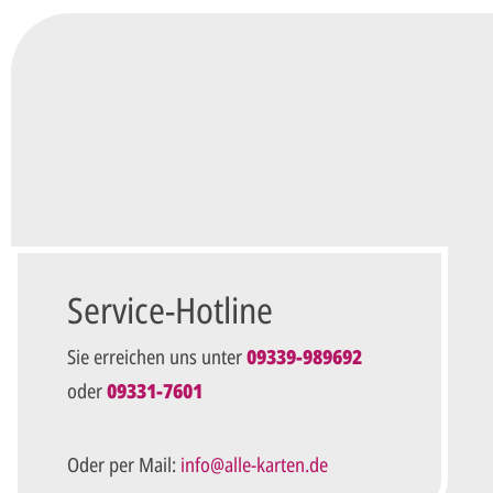
Vorname*
Nachna
Ihre E-Mail-Adresse*
Telefon
Ungefähre Kartenanzahl*
Ihr vorläufiger Layoutwunsch*
Ihr Text usw. kann später noch geändert werden.
Service-Hotline
Sie erreichen uns unter
09339-989692
Datenschutz*
oder
09331-7601
Ich habe die
Datenschutzbestimmungen
zur Kennt
diese an.*
Oder per Mail:
info@alle-karten.de
Unverbindliche Anfrage ab