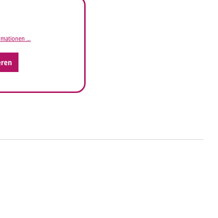
mationen ...
eren
ht's
 uns Ihre
Anfrage
über dieses Formular mit
äufigen Wünschen für den Druck.