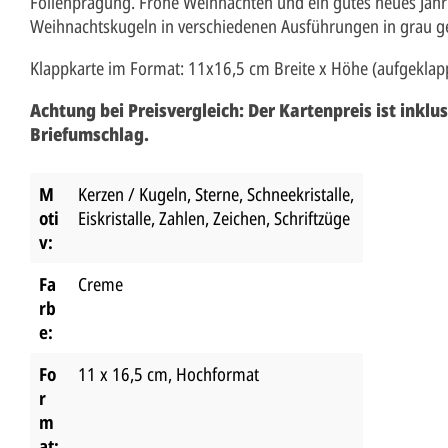
Folienprägung. Frohe Weihnachten und ein gutes neues Jahr 
Weihnachtskugeln in verschiedenen Ausführungen in grau g
Klappkarte im Format: 11x16,5 cm Breite x Höhe (aufgeklap
Achtung bei Preisvergleich:
Der Kartenpreis ist inklu
Briefumschlag.
M
Kerzen / Kugeln
, Sterne, Schneekristalle,
oti
Eiskristalle
, Zahlen, Zeichen, Schriftzüge
v:
Fa
Creme
rb
e:
Fo
11 x 16,5 cm
, Hochformat
r
m
at: