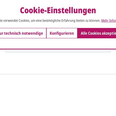
Cookie-Einstellungen
te verwendet Cookies, um eine bestmögliche Erfahrung bieten zu können.
Mehr Infor
Weihnachtskarte sandfarben metallic Frohe
ur technisch notwendige
Konfigurieren
Alle Cookies akzepti
Weihnachten weißer Weihnachtsbaum
So einfach ge
gestalten lassen)
rofi gestalten.
Sie senden
und Gestaltungswünsche:
Ihren vorl