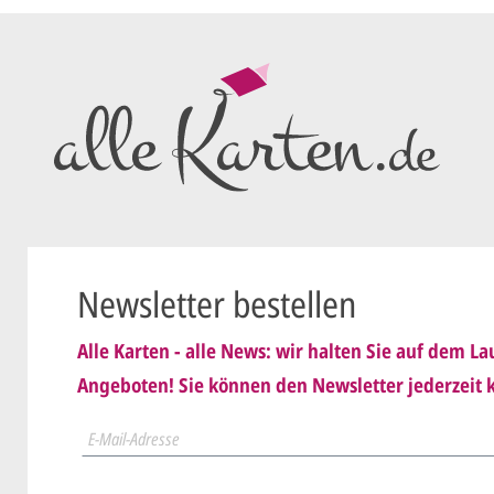
Wir erstell
ersten
Ent
me*
als PDF per
Sie setzen 
E-Mail) un
geändert
Wir senden
Dies wiede
Newsletter bestellen
ist
.
Alle Karten - alle News: wir halten Sie auf dem 
Sie erteile
Angeboten! Sie können den Newsletter jederzeit k
nis genommen und erkenne
Wir druck
schicken