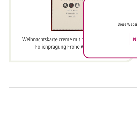
Diese Websi
Weihnachtskarte creme mit roter und silberner
N
Folienprägung Frohe Weihnachten
Unser Design Service (Profi 
Lassen Sie Ihre Karte ganz einfach von unserem P
Senden Sie uns hier
unverbindlich
Ihre Daten 
Anrede*