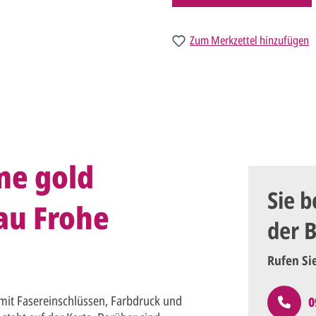
Zum Merkzettel hinzufügen
me gold
Sie b
au Frohe
der 
Rufen Si
it Fasereinschlüssen, Farbdruck und
0